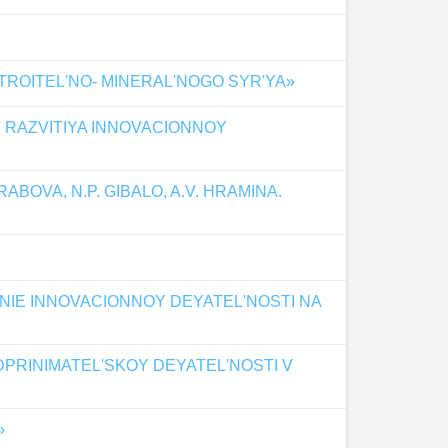
TROITEL'NO- MINERAL'NOGO SYR'YA»
T RAZVITIYA INNOVACIONNOY
BOVA, N.P. GIBALO, A.V. HRAMINA.
ENIE INNOVACIONNOY DEYATEL'NOSTI NA
DPRINIMATEL'SKOY DEYATEL'NOSTI V
»