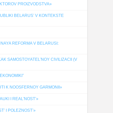
FAKTOROV PROIZVODSTVA»
UBLIKI BELARUS' V KONTEKSTE
HNAYA REFORMA V BELARUSI:
AK SAMOSTOYATEL'NOY CIVILIZACII (V
EKONOMIKI"
PUTI K NOOSFERNOY GARMONII»
KI I REAL'NOST'»
' I POLEZNOST'»