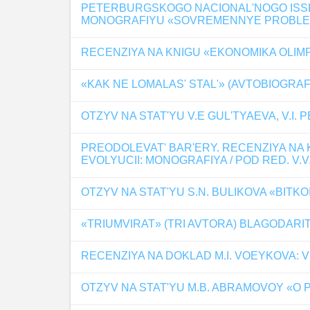
PETERBURGSKOGO NACIONAL'NOGO ISSLED
MONOGRAFIYU «SOVREMENNYE PROBLEM
RECENZIYA NA KNIGU «EKONOMIKA OLIMP
«KAK NE LOMALAS' STAL'» (AVTOBIOGR
OTZYV NA STAT'YU V.E GUL'TYAEVA, V.I
PREODOLEVAT' BAR'ERY. RECENZIYA N
EVOLYUCII: MONOGRAFIYA / POD RED. V.
OTZYV NA STAT'YU S.N. BULIKOVA «BITKO
«TRIUMVIRAT» (TRI AVTORA) BLAGODARIT
RECENZIYA NA DOKLAD M.I. VOEYKOVA:
OTZYV NA STAT'YU M.B. ABRAMOVOY «