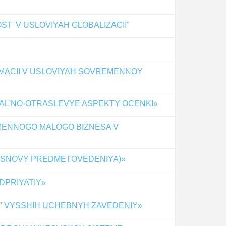
T' V USLOVIYAH GLOBALIZACII"
RMACII V USLOVIYAH SOVREMENNOY
AL'NO-OTRASLEVYE ASPEKTY OCENKI»
EMENNOGO MALOGO BIZNESA V
(OSNOVY PREDMETOVEDENIYA)»
DPRIYATIY»
T' VYSSHIH UCHEBNYH ZAVEDENIY»