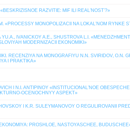
BESKRIZISNOE RAZVITIE: MIF ILI REAL'NOST'?»
M. «PROCESSY MONOPOLIZACII NA LOKAL'NOM RYNKE S
YU.A., IVANICKOY A.E., SHUSTROVA L.I. «MENEDZHMEN
SLOVIYAH MODERNIZACII EKONOMIKI»
. RECENZIYA NA MONOGRAFIYU N.N. SVIRIDOV, O.N. GRA
YA I PRAKTIKA»
VICH I N.I. ANTIPINOY «INSTITUCIONAL'NOE OBESPECH
UKTURNO-OCENOCHNYY ASPEKT»
AHOVSKOY I K.R. SULEYMANOVOY O REGULIROVANII PRE
A EKONOMIYA: PROSHLOE, NASTOYASCHEE, BUDUSCHEE