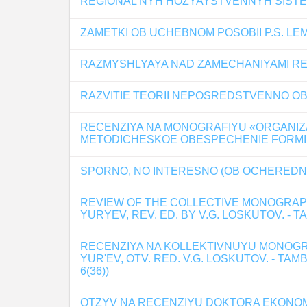
REGIONAL'NYH HOZYAYSTVENNYH SISTE
ZAMETKI OB UCHEBNOM POSOBII P.S. L
RAZMYSHLYAYA NAD ZAMECHANIYAMI R
RAZVITIE TEORII NEPOSREDSTVENNO 
RECENZIYA NA MONOGRAFIYU «ORGANIZA
METODICHESKOE OBESPECHENIE FORMIR
SPORNO, NO INTERESNO (OB OCHEREDNOM
REVIEW OF THE COLLECTIVE MONOGRAPH
YURYEV, REV. ED. BY V.G. LOSKUTOV. - 
RECENZIYA NA KOLLEKTIVNUYU MONOGRAF
YUR'EV, OTV. RED. V.G. LOSKUTOV. - TAM
6(36))
OTZYV NA RECENZIYU DOKTORA EKONOM