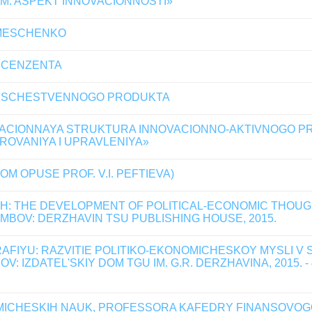
M: ASPEKT INNOVACIONNOSTI»
EMESCHENKO
ECENZENTA
OBSCHESTVENNOGO PRODUKTA
CIONNAYA STRUKTURA INNOVACIONNO-AKTIVNOGO PRED
OVANIYA I UPRAVLENIYA»
 OPUSE PROF. V.I. PEFTIEVA)
: THE DEVELOPMENT OF POLITICAL-ECONOMIC THOUGHT 
TAMBOV: DERZHAVIN TSU PUBLISHING HOUSE, 2015.
IYU: RAZVITIE POLITIKO-EKONOMICHESKOY MYSLI V SO
BOV: IZDATEL'SKIY DOM TGU IM. G.R. DERZHAVINA, 2015. 
ICHESKIH NAUK, PROFESSORA KAFEDRY FINANSOVOGO