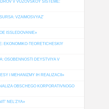
ADROV V VUZOVSKOY SISTEME:
SURSA: VZAIMOSVYAZ'
OE ISSLEDOVANIE»
E: EKONOMIKO-TEORETICHESKIY
YA: OSOBENNOSTI DEYSTVIYA V
SY I MEHANIZMY IH REALIZACII»
 ANALIZA OBSCHEGO KORPORATIVNOGO
IT' NEL'ZYA»