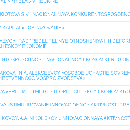
IAL'NYH BLAG V REGIONE
HKIOTOVA S.V. "NACIONAL'NAYA KONKURENTOSPOSOBNOS
 KAPITAL» I OBRAZOVANIE»
LAEVOY "RASPREDELITEL'NYE OTNOSHENIYA I IH DEFO
CHESKOY EKONOMII"
NTOSPOSOBNOST' NACIONAL'NOY EKONOMIKI: REGION
YAKOVA I N.A. ALEKSEEVOY «OSOBOE UCHASTIE SOVR
HESTVENNOGO VOSPROIZVODSTVA»
EVA «PREDMET I METOD TEORETICHESKOY EKONOMIKI 
OVA «STIMULIROVANIE INNOVACIONNOY AKTIVNOSTI PRE
HKOVOY, A.A. NIKOL'SKOY «INNOVACIONNAYA AKTIVNOS