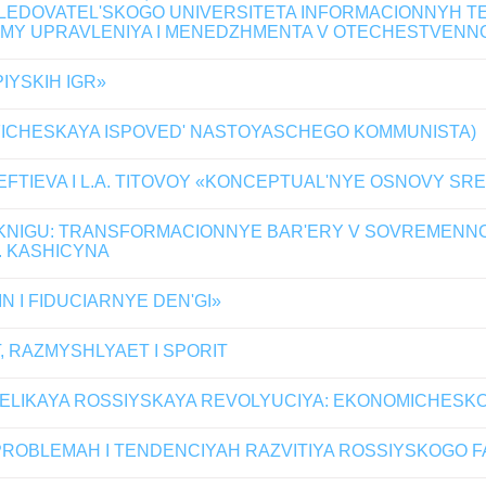
OVATEL'SKOGO UNIVERSITETA INFORMACIONNYH TEHNOL
Y UPRAVLENIYA I MENEDZHMENTA V OTECHESTVENNOY
IYSKIH IGR»
AFICHESKAYA ISPOVED' NASTOYASCHEGO KOMMUNISTA)
. PEFTIEVA I L.A. TITOVOY «KONCEPTUAL'NYE OSNOVY 
A KNIGU: TRANSFORMACIONNYE BAR'ERY V SOVREMEN
V. KASHICYNA
IN I FIDUCIARNYE DEN'GI»
, RAZMYSHLYAET I SPORIT
 VELIKAYA ROSSIYSKAYA REVOLYUCIYA: EKONOMICHESK
O PROBLEMAH I TENDENCIYAH RAZVITIYA ROSSIYSKOG