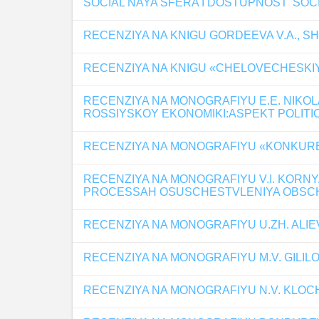
SOCIAL'NAYA SFERA I DOSTUPNOST' SOC
RECENZIYA NA KNIGU GORDEEVA V.A., S
RECENZIYA NA KNIGU «CHELOVECHESKIY
RECENZIYA NA MONOGRAFIYU E.E. NIKO
ROSSIYSKOY EKONOMIKI:ASPEKT POLITI
RECENZIYA NA MONOGRAFIYU «KONKURE
RECENZIYA NA MONOGRAFIYU V.I. KORN
PROCESSAH OSUSCHESTVLENIYA OBSC
RECENZIYA NA MONOGRAFIYU U.ZH. ALI
RECENZIYA NA MONOGRAFIYU M.V. GILIL
RECENZIYA NA MONOGRAFIYU N.V. KLOC