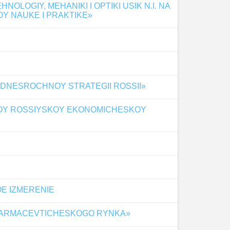
OGIY, MEHANIKI I OPTIKI USIK N.I. NA
 NAUKE I PRAKTIKE»
SREDNESROCHNOY STRATEGII ROSSII»
NOY ROSSIYSKOY EKONOMICHESKOY
OE IZMERENIE
O FARMACEVTICHESKOGO RYNKA»