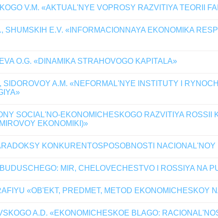
OGO V.M. «AKTUAL'NYE VOPROSY RAZVITIYA TEORII 
., SHUMSKIH E.V. «INFORMACIONNAYA EKONOMIKA RESP
VA O.G. «DINAMIKA STRAHOVOGO KAPITALA»
 SIDOROVOY A.M. «NEFORMAL'NYE INSTITUTY I RYNOC
GIYA»
KONY SOCIAL'NO-EKONOMICHESKOGO RAZVITIYA ROSSII K
MIROVOY EKONOMIKI)»
"PARADOKSY KONKURENTOSPOSOBNOSTI NACIONAL'NOY 
V BUDUSCHEGO: MIR, CHELOVECHESTVO I ROSSIYA NA 
FIYU «OB'EKT, PREDMET, METOD EKONOMICHESKOY NAU
KOGO A.D. «EKONOMICHESKOE BLAGO: RACIONAL'NOST