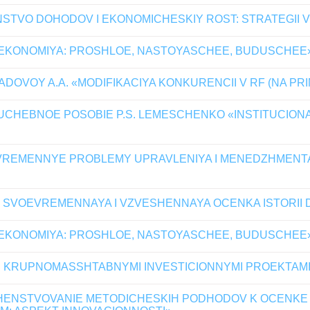
TVO DOHODOV I EKONOMICHESKIY ROST: STRATEGII VY
A EKONOMIYA: PROSHLOE, NASTOYASCHEE, BUDUSCHEE
LADOVOY A.A. «MODIFIKACIYA KONKURENCII V RF (NA 
CHEBNOE POSOBIE P.S. LEMESCHENKO «INSTITUCIONAL
SOVREMENNYE PROBLEMY UPRAVLENIYA I MENEDZHMENT
- SVOEVREMENNAYA I VZVESHENNAYA OCENKA ISTORII 
A EKONOMIYA: PROSHLOE, NASTOYASCHEE, BUDUSCHEE
 KRUPNOMASSHTABNYMI INVESTICIONNYMI PROEKTAM
ENSTVOVANIE METODICHESKIH PODHODOV K OCENKE E