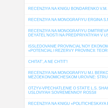
RECENZIYA NA KNIGU BONDARENKO V.M. «
RECENZIYA NA MONOGRAFIYU ERGINA S.
RECENZIYA NA MONOGRAFIYU DMITRIEVA 
DEYATEL'NOSTI NA PREDPRIYATIYAH V U
ISSLEDOVANIE PROVINCIAL'NOY EKONOMIKI
«POTENCIAL I REZERVY PROVINCII: TEORI
CHITAT', A NE CHTIT'!
RECENZIYA NA MONOGRAFIYU M.I. BERKO
MEZOEKONOMICHESKOM UROVNE: STR
OTZYV-VPECHATLENIE O STAT'E L.S. SH
USLOVIYAH SOVREMENNOY ROSSII
RECENZIYA NA KNIGU «POLITICHESKAY