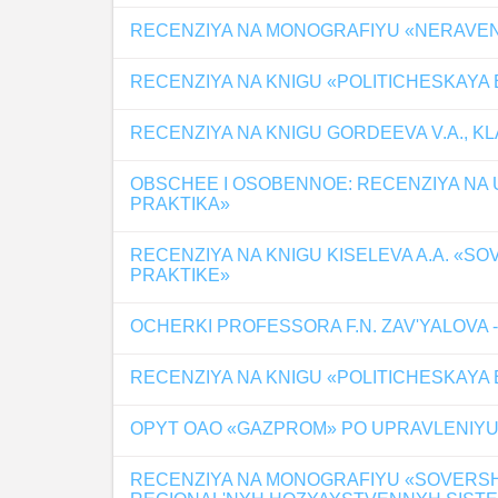
RECENZIYA NA MONOGRAFIYU «NERAVENS
RECENZIYA NA KNIGU «POLITICHESKAY
RECENZIYA NA KNIGU GORDEEVA V.A., K
OBSCHEE I OSOBENNOE: RECENZIYA NA U
PRAKTIKA»
RECENZIYA NA KNIGU KISELEVA A.A. «
PRAKTIKE»
OCHERKI PROFESSORA F.N. ZAV'YALOVA 
RECENZIYA NA KNIGU «POLITICHESKAY
OPYT OAO «GAZPROM» PO UPRAVLENIYU
RECENZIYA NA MONOGRAFIYU «SOVERSH