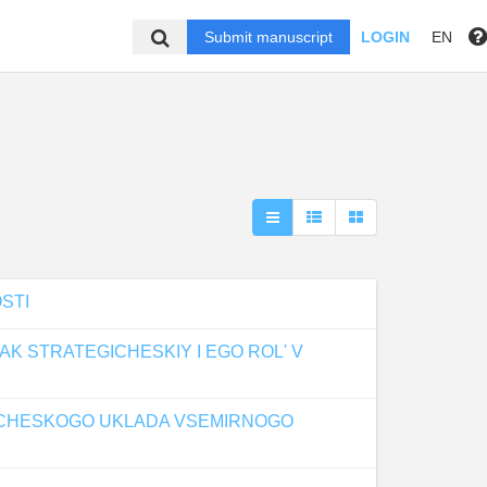
Submit manuscript
LOGIN
EN
STI
K STRATEGICHESKIY I EGO ROL' V
STICHESKOGO UKLADA VSEMIRNOGO