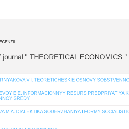
ECENZII
 " of journal " THEORETICAL ECONOMICS "
KORNYAKOVA V.I. TEORETICHESKIE OSNOVY SOBSTVENNO
VOY E.E. INFORMACIONNYY RESURS PREDPRIYATIYA KA
ONNOY SREDY
A M.A. DIALEKTIKA SODERZHANIYA I FORMY SOCIALI