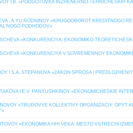
OY I.B. «PODGOTOVKA INZHENERNO-TEHNICHESKIH K
EVA , A.YU.RODNINOY «KRUGOOBOROT KREDITNOGO RE
NAL'NOGO PODHODOV»
RISCHEVA «KONKURENCIYA: EKONOMIKO-TEORETICHESK
RISCHEVA «KONKURENCIYA V SOVREMENNOY EKONOMIK
OY I S.A. STEPANOVA «ZAKON SPROSA I PREDLOZHENI
TAKOVA I E.V. PANYUSHKINOY «EKONOMICHESKIE INTERE
ANOVOY «TRUDOVYE KOLLEKTIVY ORGANIZACIY: OPYT
Y»
. TITOVOY «EKONOMIKA HHI VEKA: MESTO VSTRECHI IZMEN