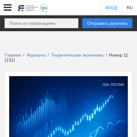
ВХОД
RU
Отправить рукопись
Главная
Журналы
Теоретическая экономика
Номер 11
/
/
/
(131)