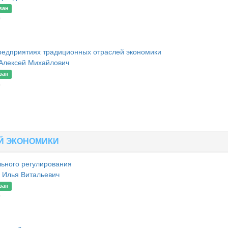
ван
9
едприятиях традиционных отраслей экономики
Алексей Михайлович
ван
8
Й ЭКОНОМИКИ
льного регулирования
 Илья Витальевич
ван
9