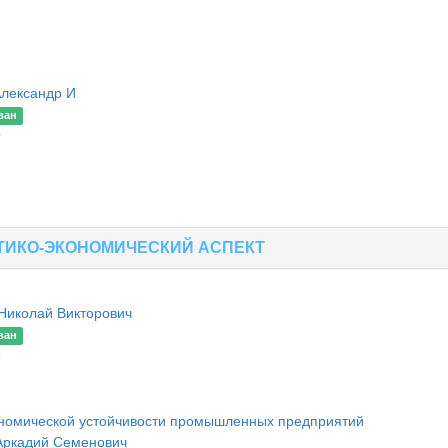
Александр И
ван
9
ТИКО-ЭКОНОМИЧЕСКИЙ АСПЕКТ
Николай Викторович
ван
3
ономической устойчивости промышленных предприятий
ркадий Семенович