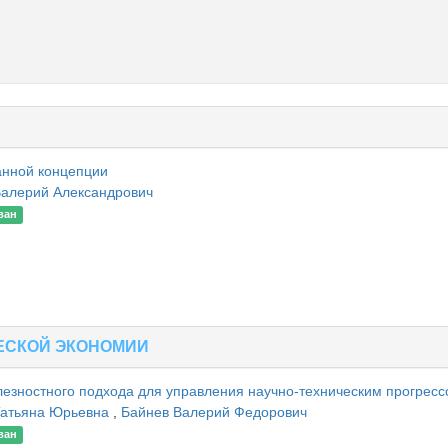
анной концепции
Валерий Александрович
ван
ЕСКОЙ ЭКОНОМИИ
лезностного подхода для управления научно-техническим прогрес
Татьяна Юрьевна
,
Байнев Валерий Федорович
ван