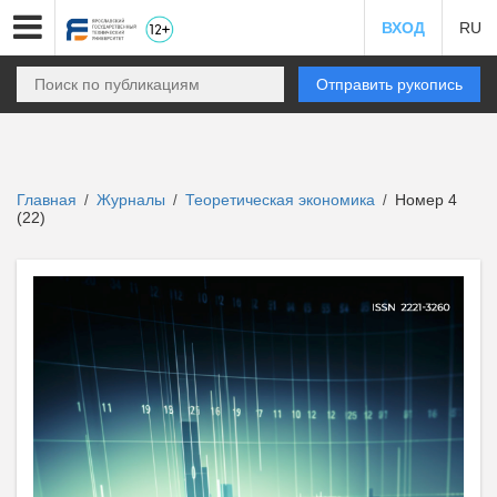
ВХОД
RU
Отправить рукопись
Главная
Журналы
Теоретическая экономика
Номер 4
/
/
/
(22)