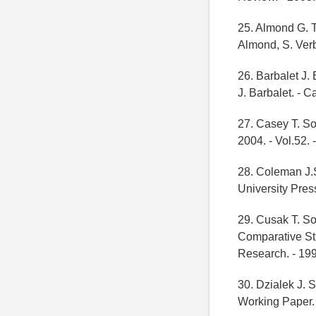
25. Almond G. T
Almond, S. Verb
26. Barbalet J.
J. Barbalet. - 
27. Casey T. Soc
2004. - Vol.52. 
28. Coleman J.S
University Pres
29. Cusak T. So
Comparative Stu
Research. - 1999
30. Dzialek J. 
Working Paper.