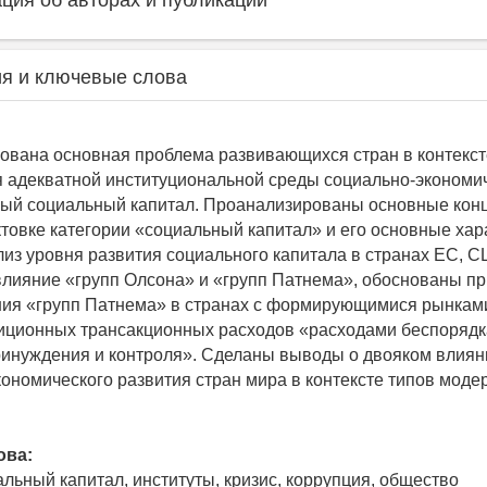
ия об авторах и публикации
я и ключевые слова
нована основная проблема развивающихся стран в контекст
 адекватной институциональной среды социально-экономи
ный социальный капитал. Проанализированы основные кон
ктовке категории «социальный капитал» и его основные хар
из уровня развития социального капитала в странах ЕС, С
лияние «групп Олсона» и «групп Патнема», обоснованы п
ия «групп Патнема» в странах с формирующимися рынкам
иционных трансакционных расходов «расходами беспорядк
инуждения и контроля». Сделаны выводы о двояком влиян
кономического развития стран мира в контексте типов мод
ова:
альный капитал, институты, кризис, коррупция, общество