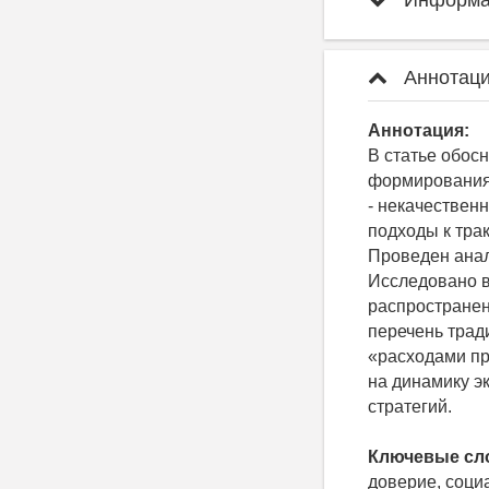
Информац
Аннотаци
Аннотация:
В статье обос
формирования
- некачествен
подходы к тра
Проведен анал
Исследовано в
распространен
перечень трад
«расходами пр
на динамику э
стратегий.
Ключевые сл
доверие, соци