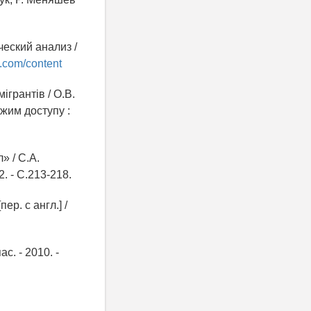
еский анализ /
t.com/content
ігрантів / О.В.
ежим доступу :
» / С.А.
. - С.213-218.
р. с англ.] /
с. - 2010. -