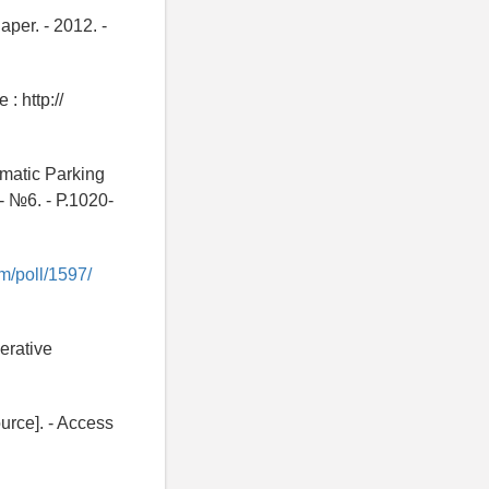
aper. - 2012. -
: http://
matic Parking
 - №6. - Р.1020-
m/poll/1597/
erative
urce]. - Access