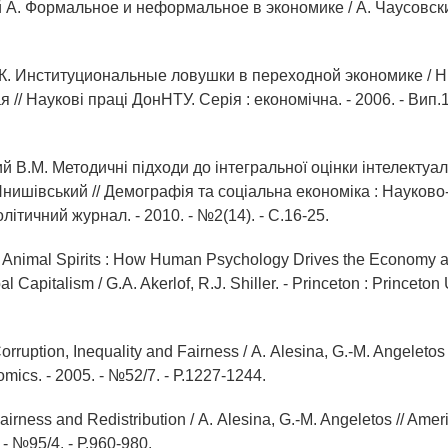
 А. Формальное и неформальное в экономике / А. Чаусовски
К. Институциональные ловушки в переходной экономике / Н
 // Наукові праці ДонНТУ. Серія : економічна. - 2006. - Вип.1
й В.М. Методичні підходи до інтегральної оцінки інтелектуал
 Янишівський // Демографія та соціальна економіка : Науков
літичний журнал. - 2010. - №2(14). - С.16-25.
A. Animal Spirits : How Human Psychology Drives the Economy a
al Capitalism / G.A. Akerlof, R.J. Shiller. - Princeton : Princeton
orruption, Inequality and Fairness / А. Alesina, G.-M. Angeletos 
ics. - 2005. - №52/7. - Р.1227-1244.
Fairness and Redistribution / А. Alesina, G.-M. Angeletos // Am
 - №95/4. - Р.960-980.