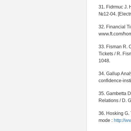
31. Fidrmuc J. 
№12-04. [Electr
32. Financial Ti
www.ft.com/ho
33. Fisman R. 
Tickets / R. Fis
1048.
34. Gallup Anal
confidence-insti
35. Gambetta D.
Relations / D. G
36. Hosking G. 
mode :
http://