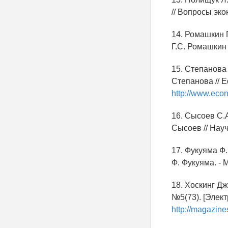
// Вопросы экон
14. Ромашкин 
Г.С. Ромашкин 
15. Степанова 
Степанова // Е
http://www.eco
16. Сысоев С.
Сысоев // Науч
17. Фукуяма Ф.
Ф. Фукуяма. - 
18. Хоскинг Дж
№5(73). [Элект
http://magazine