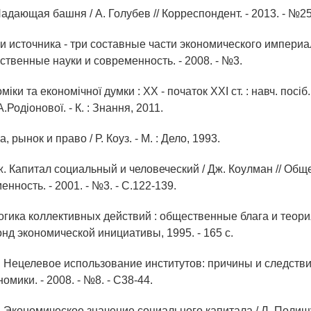
Падающая башня / А. Голубев // Корреспондент. - 2013. - №25(
ри источника - три составные части экономического империа
ственные науки и современность. - 2008. - №3.
оміки та економічної думки : ХХ - початок ХХІ ст. : навч. посіб.
.Родіонової. - К. : Знання, 2011.
а, рынок и право / Р. Коуз. - М. : Дело, 1993.
ж. Капитал социальный и человеческий / Дж. Коулман // Об
енность. - 2001. - №3. - С.122-139.
огика коллективных действий : общественные блага и теория
Фонд экономической инициативы, 1995. - 165 с.
. Нецелевое использование институтов: причины и следстви
омики. - 2008. - №8. - С38-44.
. Экономическое значение социального капитала / Л. Полищ