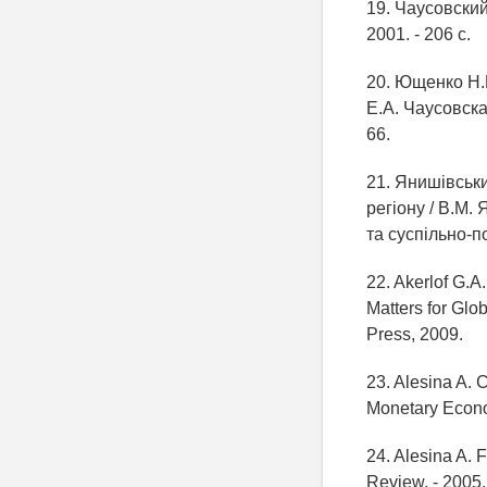
19. Чаусовский
2001. - 206 с.
20. Ющенко Н.
Е.А. Чаусовская
66.
21. Янишівськи
регіону / В.М.
та суспільно-по
22. Akerlof G.
Matters for Glob
Press, 2009.
23. Alesina A. C
Monetary Econom
24. Alesina A. 
Review. - 2005.