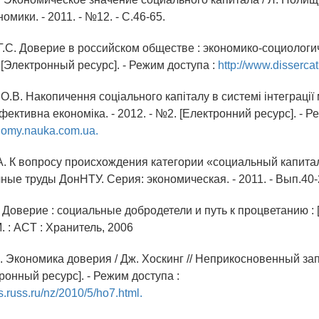
омики. - 2011. - №12. - С.46-65.
Г.С. Доверие в российском обществе : экономико-социологич
[Электронный ресурс]. - Режим доступа :
http://www.disserca
О.В. Накопичення соціального капіталу в системі інтеграції м
фективна економіка. - 2012. - №2. [Електронний ресурс]. - Р
nomy.nauka.com.ua.
А. К вопросу происхождения категории «социальный капитал
ные труды ДонНТУ. Серия: экономическая. - 2011. - Вып.40-2
 Доверие : социальные добродетели и путь к процветанию : [пе
М. : ACT : Хранитель, 2006
. Экономика доверия / Дж. Хоскинг // Неприкосновенный запа
ронный ресурс]. - Режим доступа :
s.russ.ru/nz/2010/5/ho7.html.