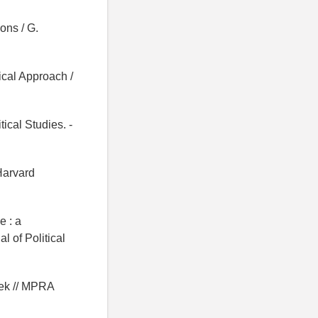
ons / G.
ical Approach /
ical Studies. -
Harvard
e : a
 of Political
lek // MPRA