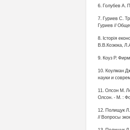
6. Голубев А. 
7. Гуриев С. Т
Гуриев // Обще
8. Історія екон
В.В.Козюка, Л.А
9. Коуз Р. Фирм
10. Коулман Д
науки и соврем
11. Олсон М. Л
Олсон. - М. : 
12. Полищук Л
// Вопросы экон
13. Полищук Л