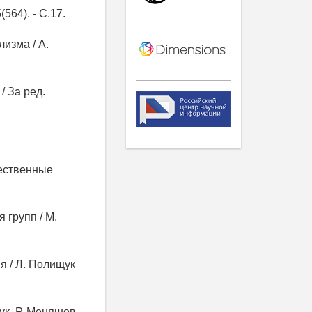
564). - С.17.
лизма / А.
 / За ред.
щественные
 групп / М.
я / Л. Полищук
ук, Р. Меняшев