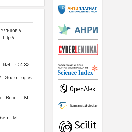
езгинов //
http://
 №4. - С.4-32.
.: Socio-Logos,
- Вып.1. - М.,
ер. - М. :