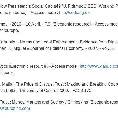
How Persistent is Social Capital? / J. Fidrmuc // CEDI Working P
onic resource]. - Access mode :
http://cedi.org.uk.
mes. - 2010. - 10 April. - P.9. [Electronic resource]. - Access mode 
me/europe.
Corruption, Norms and Legal Enforcement : Evidence from Diplo
man, E. Miguel // Journal of Political Economy. - 2007. - Vol.115.
ytics [Electronic resource]. - Access mode :
http://www.gallup.co
tutions.
 Mafia : The Price of Distrust Trust : Making and Breaking Coop
ambetta. - University of Oxford, 2000. - P.158-175.
Trust : Money, Markets and Society / G. Hosking [Electronic reso
www.eurozine.com