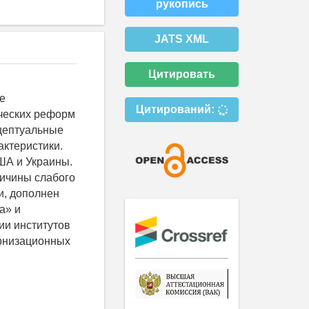
рукопись
JATS XML
Цитировать
е
Цитирований:
ческих реформ
цептуальные
актеристики.
ША и Украины.
ричины слабого
и, дополнен
а» и
ии институтов
ернизационных