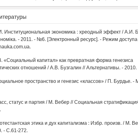
итературы
И. Институциональная экономика : хреодный эффект / А.И. Б
оміка. - 2011. - №6. [Электронный ресурс]. - Режим доступа : 
auka.com.ua.
.В. «Социальный капитал» как превратная форма генезиса
ических отношений / А.В. Бузгалин // Альтернативы. - 2010. -
оциальное пространство и генезис «классов» / П. Бурдье. - М
асс, статус и партия / М. Вебер // Социальная стратификация. 
.
тестантская этика и дух капитализма : Избр. произв. / М. Веб
. - С.61-272.