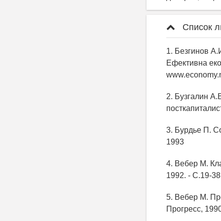
Список л
1. Безгинов А.
Ефективна екон
www.economy.n
2. Бузгалин А
посткапиталист
3. Бурдье П. С
1993
4. Вебер М. Кл
1992. - С.19-38
5. Вебер М. Про
Прогресс, 1990