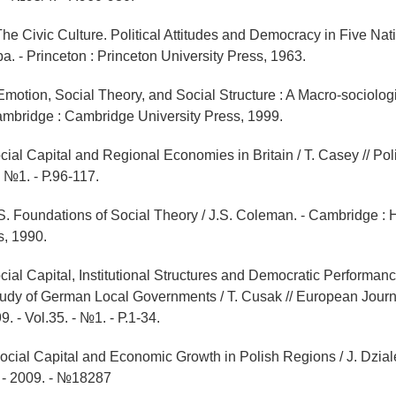
he Civic Culture. Political Attitudes and Democracy in Five Nati
a. - Princeton : Princeton University Press, 1963.
 Emotion, Social Theory, and Social Structure : A Macro-sociolog
Cambridge : Cambridge University Press, 1999.
ial Capital and Regional Economies in Britain / Т. Casey // Polit
- №1. - Р.96-117.
. Foundations of Social Theory / J.S. Coleman. - Cambridge : 
s, 1990.
cial Capital, Institutional Structures and Democratic Performanc
dy of German Local Governments / T. Cusak // European Journal
. - Vol.35. - №1. - Р.1-34.
Social Capital and Economic Growth in Polish Regions / J. Dzia
 - 2009. - №18287