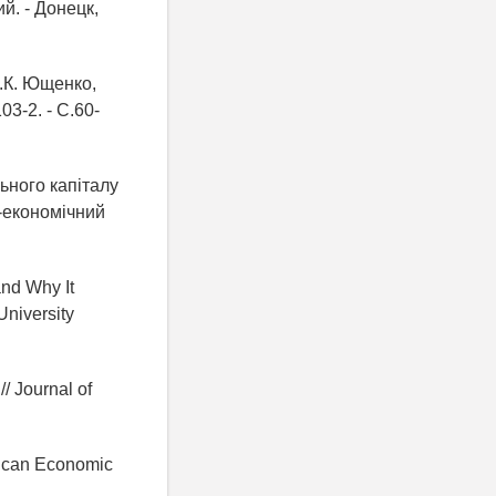
й. - Донецк,
.К. Ющенко,
03-2. - С.60-
ьного капіталу
о-економічний
nd Why It
 University
// Journal of
erican Economic