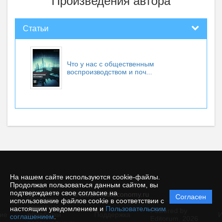
Произведения автора
Статьи
Что у нас с общественным
воспроизводством и поч...
На нашем сайте используются cookie-файлы.
Продолжая пользоваться данным сайтом, вы
подтверждаете свое согласие на
© theoreticaleconomy.ru
Согласен
Политика
использование файлов cookie в соответствии с
защиты и
настоящим уведомлением и
Пользовательским
Powered by
ие
обработки
Поддержка
И
соглашением
.
Editorum,
2026