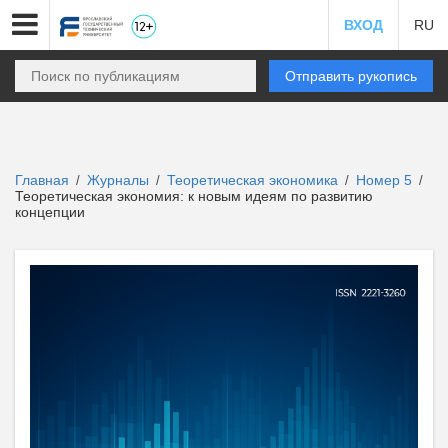
ВХОД
RU
Отправить рукопись
Главная
Журналы
Теоретическая экономика
Номер 5
/
/
/
/
Теоретическая экономия: к новым идеям по развитию
концепции