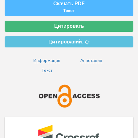
Скачать PDF
Текст
Цитировать
Цитирований:
Информация
Аннотация
Текст