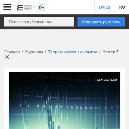
ВХОД
RU
Отправить рукопись
Главная
Журналы
Теоретическая экономика
Номер 5
/
/
/
(5)