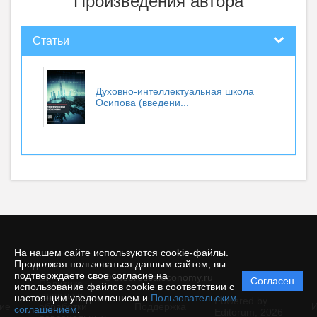
Произведения автора
Статьи
Духовно-интеллектуальная школа
Осипова (введени...
На нашем сайте используются cookie-файлы.
Продолжая пользоваться данным сайтом, вы
подтверждаете свое согласие на
© theoreticaleconomy.ru
Согласен
Политика
использование файлов cookie в соответствии с
защиты и
настоящим уведомлением и
Пользовательским
Powered by
ие
обработки
Поддержка
И
соглашением
.
Editorum,
2026