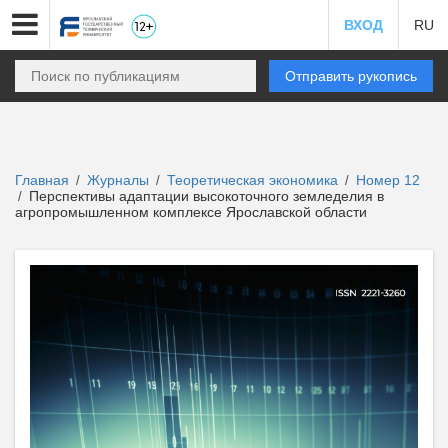
ВХОД
RU
Отправить рукопись
Главная
Журналы
Теоретическая экономика
Номер 12
/
/
/
Перспективы адаптации высокоточного земледелия в
/
агропромышленном комплексе Ярославской области