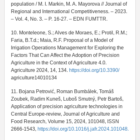
population / M. I. Markin, M. A. Mayorova // Journal of
Regional and International Competitiveness. – 2023.
– Vol. 4, No. 3. – P. 16-27. – EDN FUMTTR.
10. Monteleone, S.; Alves de Moraes, E.; Protil, R.M.;
Faria, B.T.d.; Maia, R.F. Proposal of a Model of
Irrigation Operations Management for Exploring the
Factors That Can Affect the Adoption of Precision
Agriculture in the Context of Agriculture 4.0.
Agriculture 2024, 14, 134.
https://doi.org/10.3390/
agriculture14010134
11. Bojana Petrović, Roman Bumbálek, Tomáš
Zoubek, Radim Kuneš, Luboš Smutný, Petr Bartoš,
Application of precision agriculture technologies in
Central Europe-review, Journal of Agriculture and
Food Research, Volume 15, 2024, 101048, ISSN
2666-1543,
https://doi.org/10.1016/j.jafr.2024.101048.