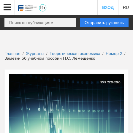
ВХОД
RU
Отправить рукопись
Главная
Журналы
Теоретическая экономика
Номер 2
/
/
/
/
Заметки об учебном пособии П.С. Лемещенко