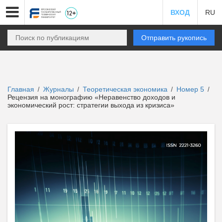
ВХОД
RU
Отправить рукопись
Главная
Журналы
Теоретическая экономика
Номер 5
/
/
/
/
Рецензия на монографию «Неравенство доходов и
экономический рост: стратегии выхода из кризиса»