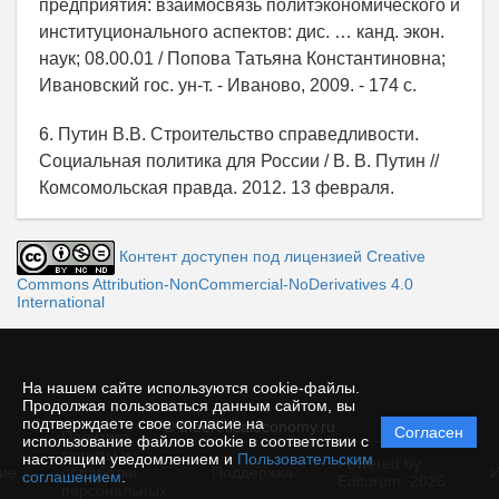
предприятия: взаимосвязь политэкономического и
институционального аспектов: дис. … канд. экон.
наук; 08.00.01 / Попова Татьяна Константиновна;
Ивановский гос. ун-т. - Иваново, 2009. - 174 с.
6. Путин В.В. Строительство справедливости.
Социальная политика для России / В. В. Путин //
Комсомольская правда. 2012. 13 февраля.
Контент доступен под лицензией Creative
Commons Attribution-NonCommercial-NoDerivatives 4.0
International
На нашем сайте используются cookie-файлы.
Продолжая пользоваться данным сайтом, вы
подтверждаете свое согласие на
© theoreticaleconomy.ru
Согласен
Политика
использование файлов cookie в соответствии с
защиты и
настоящим уведомлением и
Пользовательским
Powered by
ие
обработки
Поддержка
И
соглашением
.
Editorum,
2026
персональных