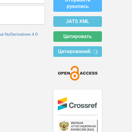
рукопись
JATS XML
l-NoDerivatives 4.0
Цитировать
Цитирований: