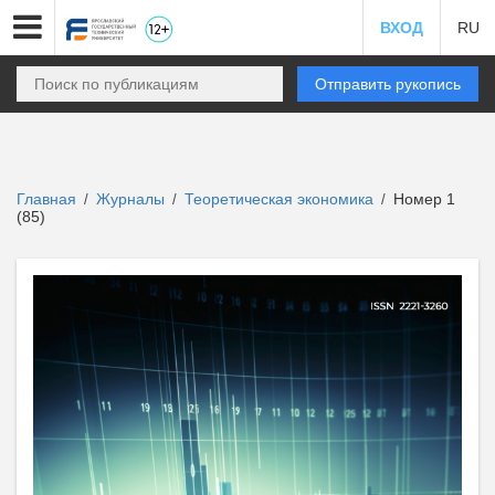
ВХОД
RU
Отправить рукопись
Главная
Журналы
Теоретическая экономика
Номер 1
/
/
/
(85)