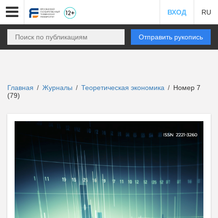
ВХОД
RU
Отправить рукопись
Главная
Журналы
Теоретическая экономика
Номер 7
/
/
/
(79)