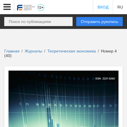
ВХОД
RU
Отправить рукопись
Главная
Журналы
Теоретическая экономика
Номер 4
/
/
/
(40)