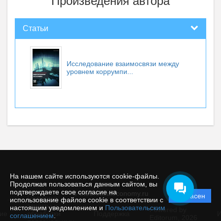
Произведения автора
Статьи
Исследование взаимосвязи между
уровнем коррумпи...
На нашем сайте используются cookie-файлы.
Продолжая пользоваться данным сайтом, вы
подтверждаете свое согласие на
© theoreticaleconomy.ru
Согласен
Политика
использование файлов cookie в соответствии с
защиты и
настоящим уведомлением и
Пользовательским
Powered by
ие
обработки
Поддержка
И
соглашением
.
Editorum,
2026