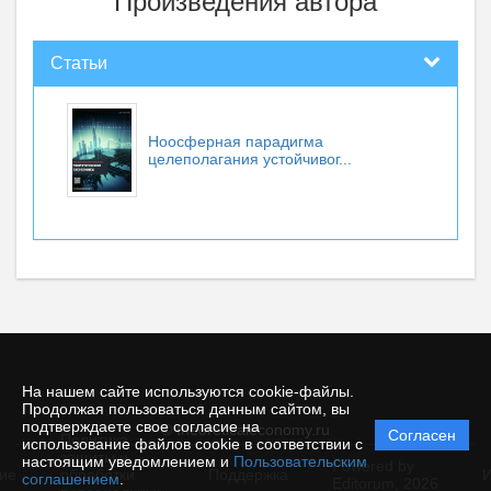
Произведения автора
Статьи
Ноосферная парадигма
целеполагания устойчивог...
На нашем сайте используются cookie-файлы.
Продолжая пользоваться данным сайтом, вы
подтверждаете свое согласие на
© theoreticaleconomy.ru
Согласен
Политика
использование файлов cookie в соответствии с
защиты и
настоящим уведомлением и
Пользовательским
Powered by
ие
обработки
Поддержка
И
соглашением
.
Editorum,
2026