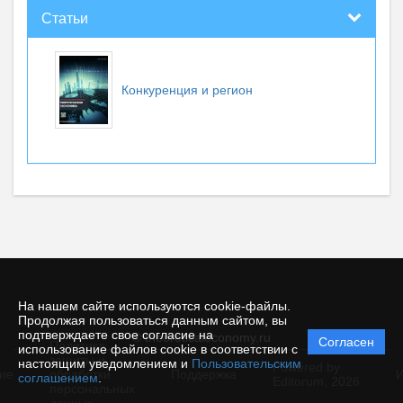
Статьи
Конкуренция и регион
На нашем сайте используются cookie-файлы.
Продолжая пользоваться данным сайтом, вы
подтверждаете свое согласие на
© theoreticaleconomy.ru
Согласен
Политика
использование файлов cookie в соответствии с
защиты и
настоящим уведомлением и
Пользовательским
Powered by
ие
обработки
Поддержка
И
соглашением
.
Editorum,
2026
персональных