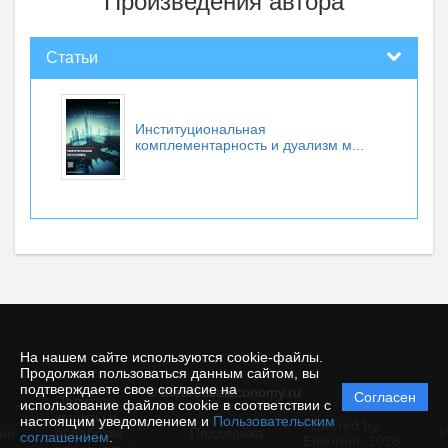
Произведения автора
Статьи
Институциональная
комплементарность и дуализм м...
На нашем сайте используются cookie-файлы.
Продолжая пользоваться данным сайтом, вы
подтверждаете свое согласие на
© theoreticaleconomy.ru
Согласен
Политика
использование файлов cookie в соответствии с
защиты и
настоящим уведомлением и
Пользовательским
Powered by
ие
обработки
Поддержка
И
соглашением
.
Editorum,
2026