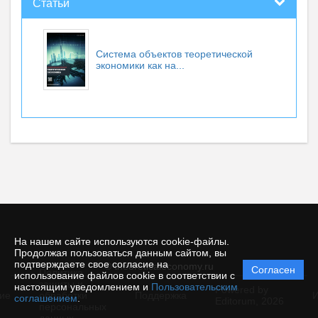
Статьи
Система объектов теоретической
экономики как на...
На нашем сайте используются cookie-файлы.
Продолжая пользоваться данным сайтом, вы
подтверждаете свое согласие на
© theoreticaleconomy.ru
Согласен
Политика
использование файлов cookie в соответствии с
защиты и
настоящим уведомлением и
Пользовательским
Powered by
ие
обработки
Поддержка
И
соглашением
.
Editorum,
2026
персональных