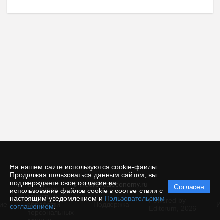
На нашем сайте используются cookie-файлы.
Продолжая пользоваться данным сайтом, вы
подтверждаете свое согласие на
© theoreticaleconomy.ru
Согласен
Политика
использование файлов cookie в соответствии с
защиты и
настоящим уведомлением и
Пользовательским
Powered by
ие
обработки
Поддержка
И
соглашением
.
Editorum,
2026
персональных