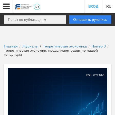
ВХОД
RU
Отправить рукопись
Главная
Журналы
Теоретическая экономика
Номер 3
/
/
/
/
Теоретическая экономия: продолжаем развитие нашей
концепции