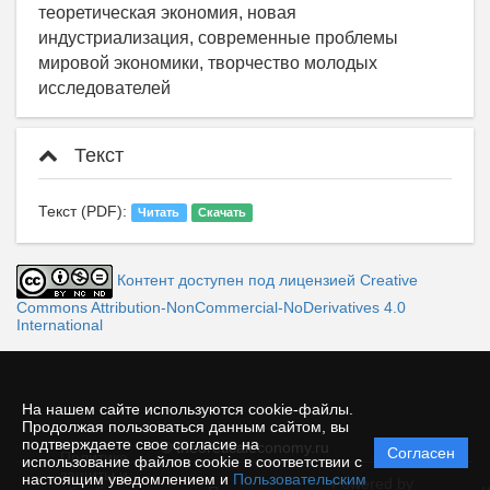
теоретическая экономия, новая
индустриализация, современные проблемы
мировой экономики, творчество молодых
исследователей
Текст
Текст (PDF):
Читать
Скачать
Контент доступен под лицензией Creative
Commons Attribution-NonCommercial-NoDerivatives 4.0
International
На нашем сайте используются cookie-файлы.
Продолжая пользоваться данным сайтом, вы
подтверждаете свое согласие на
© theoreticaleconomy.ru
Согласен
Политика
использование файлов cookie в соответствии с
защиты и
настоящим уведомлением и
Пользовательским
Powered by