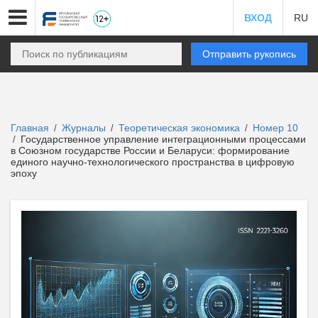
ВХОД
RU
Отправить рукопись
Главная
Журналы
Теоретическая экономика
Номер 10
/
/
/
Государственное управление интеграционными процессами
/
в Союзном государстве России и Беларуси: формирование
единого научно-технологического пространства в цифровую
эпоху