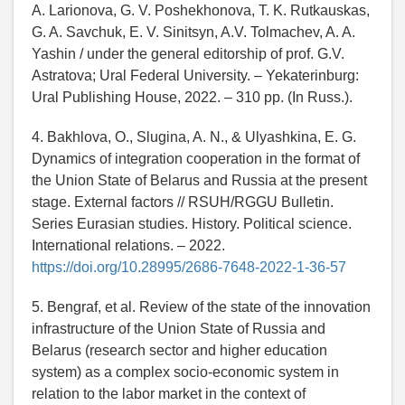
A. Larionova, G. V. Poshekhonova, T. K. Rutkauskas,
G. A. Savchuk, E. V. Sinitsyn, A.V. Tolmachev, A. A.
Yashin / under the general editorship of prof. G.V.
Astratova; Ural Federal University. – Yekaterinburg:
Ural Publishing House, 2022. – 310 pp. (In Russ.).
4. Bakhlova, O., Slugina, A. N., & Ulyashkina, E. G.
Dynamics of integration cooperation in the format of
the Union State of Belarus and Russia at the present
stage. External factors // RSUH/RGGU Bulletin.
Series Eurasian studies. History. Political science.
International relations. – 2022.
https://doi.org/10.28995/2686-7648-2022-1-36-57
5. Bengraf, et al. Review of the state of the innovation
infrastructure of the Union State of Russia and
Belarus (research sector and higher education
system) as a complex socio-economic system in
relation to the labor market in the context of