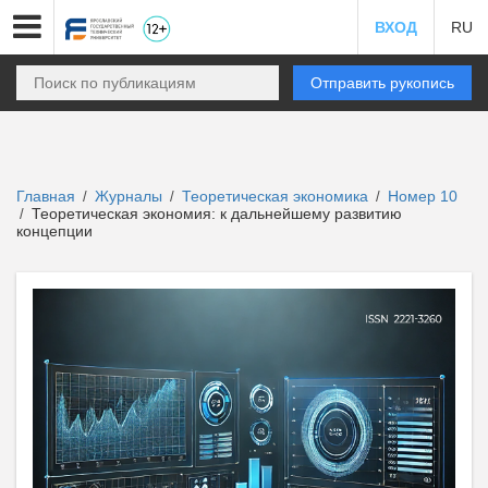
ВХОД
RU
Отправить рукопись
Главная
Журналы
Теоретическая экономика
Номер 10
/
/
/
Теоретическая экономия: к дальнейшему развитию
/
концепции