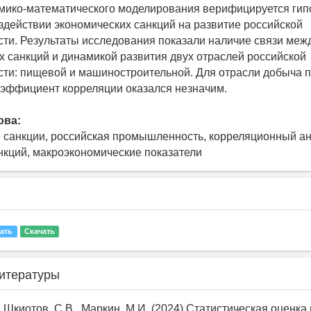
мико-математического моделирования верифицируется гип
здействии экономических санкций на развитие российской
и. Результаты исследования показали наличие связи меж
х санкций и динамикой развития двух отраслей российской
и: пищевой и машиностроительной. Для отрасли добыча 
эффициент корреляции оказался незначим.
ова:
 санкции, российская промышленность, корреляционный ан
нкций, макроэкономические показатели
ать
Скачать
итературы
., Шкиотов, С.В., Маркин, М.И. (2024) Статистическая оценка