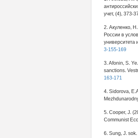
антироссийски
учет, (4), 373-3
2. Акуленко, 
России в усло
университета и
3-155-169
3. Afonin, S. Y
sanctions. Vest
163-171
4. Sidorova, E.
Mezhdunarodnye
5. Cooper, J. (
Communist Ec
6. Sung, J. sok