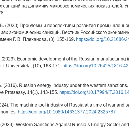
х санкций на динамику макроэкономических показателей. У
78.
Н.Б. (2023) Проблемы и перспективы развития промышленно
виях экономических санкций. Вестник Российского экономич
мени Г. В. Плеханова. (3), 155-169.
https://doi.org/10.21686/
e. (2023). Economic development of the Russian manufacturing i
nik Universiteta, (10), 163-171.
https://doi.org/10.26425/1816-4
A. (2016). Russian energy industry under the western sanctions.
 Protsessy, 14(1), 143-155.
https://doi.org/10.17994/IT.2016.1
2024). The machine tool industry of Russia at a time of war and s
onomies.
https://doi.org/10.1080/14631377.2024.2325787
. (2023). Western Sanctions Against Russia’s Energy Sector an