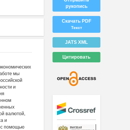
рукопись
Скачать PDF
Текст
JATS XML
Цитировать
экономических
работе мы
российской
ности и
ия
енном
венных
ой валютой,
а и
и с помощью