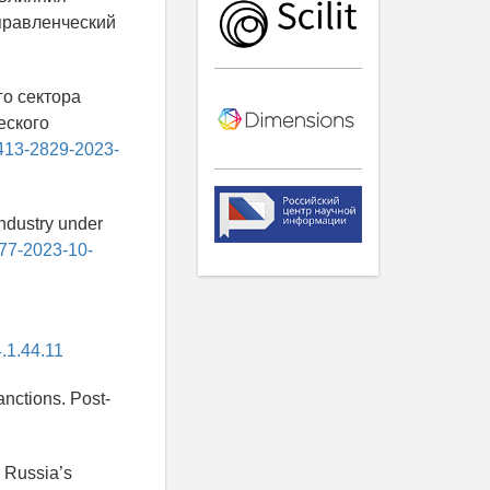
правленческий
го сектора
еского
2413-2829-2023-
ndustry under
277-2023-10-
4.1.44.11
anctions. Post-
d Russia’s