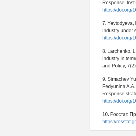
Response. Insti
https://doi.org
7. Yevtodyeva, M
industry under 
https://doi.or
8. Larchenko, L
industry in term
and Policy, 7(2
9. Simachev Yu.
Fedyunina A.A. 
Response strate
https://doi.or
10. Росстат. 
https://rosstat.