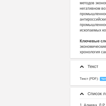
методов эконо
негативном во
промышленност
антироссийски
промышленност
ископаемых ко
Ключевые сл
экономические
хронология са
Текст
Текст (PDF):
Чит
Список л
1. Алиева, Л.Р