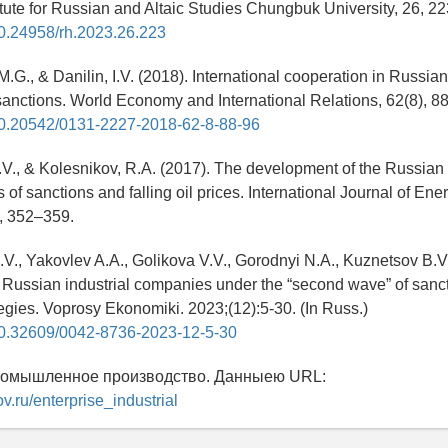
tute for Russian and Altaic Studies Chungbuk University, 26, 2
/10.24958/rh.2023.26.223
.G., & Danilin, I.V. (2018). International cooperation in Russian c
sanctions. World Economy and International Relations, 62(8), 8
g/10.20542/0131-2227-2018-62-8-88-96
.V., & Kolesnikov, R.A. (2017). The development of the Russian 
s of sanctions and falling oil prices. International Journal of E
), 352–359.
V., Yakovlev A.A., Golikova V.V., Gorodnyi N.A., Kuznetsov B.V
Russian industrial companies under the “second wave” of sanct
gies. Voprosy Ekonomiki. 2023;(12):5-30. (In Russ.)
g/10.32609/0042-8736-2023-12-5-30
Промышленное производство. Данныею URL:
gov.ru/enterprise_industrial