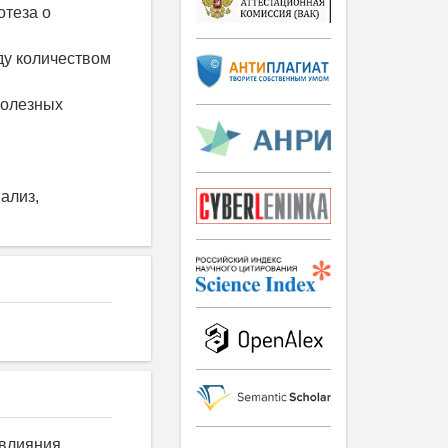
отеза о
ду количеством
полезных
ализ,
 влияния