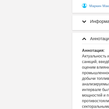
Маркин Мак
Информац
Аннотаци
Аннотация:
Актуальность 
санкций, введ
оценим влияни
промышленнос
добычи топлив
анализируемы
интервале был
мощностей и п
противостояли
секторальными