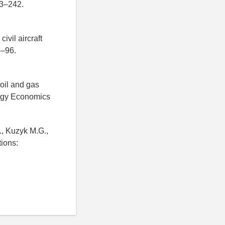
23–242.
ivil aircraft
8–96.
oil and gas
nergy Economics
., Kuzyk M.G.,
ions: