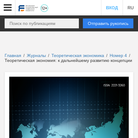
ВХОД
RU
Отправить рукопись
Главная
Журналы
Теоретическая экономика
Номер 4
/
/
/
/
Теоретическая экономия: к дальнейшему развитию концепции