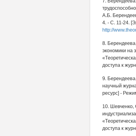
7. Берендеева
трудоспособно
А.Б. Берендее
4. - С. 11-24.
http://www.theo
8. Берендеева
экономики на 
«Теоретическая
доступа к жур
9. Берендеева,
научный журнал
ресурс] - Режи
10. Шевченко,
индустриализа
«Теоретическая
доступа к жур