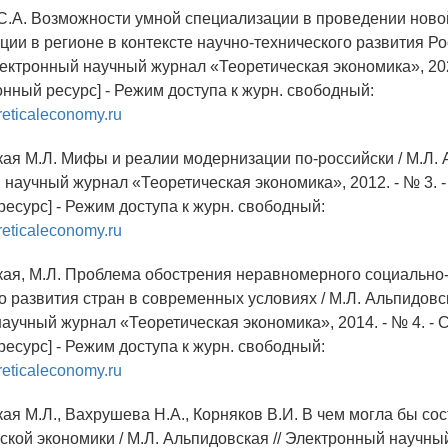
 С.А. Возможности умной специализации в проведении ново
ии в регионе в контексте научно-технического развития Рос
ектронный научный журнал «Теоретическая экономика», 2022
онный ресурс] - Режим доступа к журн. свободный:
reticaleconomy.ru
кая М.Л. Мифы и реалии модернизации по-российски / М.Л.
 научный журнал «Теоретическая экономика», 2012. - № 3. - 
есурс] - Режим доступа к журн. свободный:
reticaleconomy.ru
кая, М.Л. Проблема обострения неравномерного социально
о развития стран в современных условиях / М.Л. Альпидовск
учный журнал «Теоретическая экономика», 2014. - № 4. - С.
есурс] - Режим доступа к журн. свободный:
reticaleconomy.ru
ая М.Л., Вахрушева Н.А., Корняков В.И. В чем могла бы со
ской экономики / М.Л. Альпидовская // Электронный научны