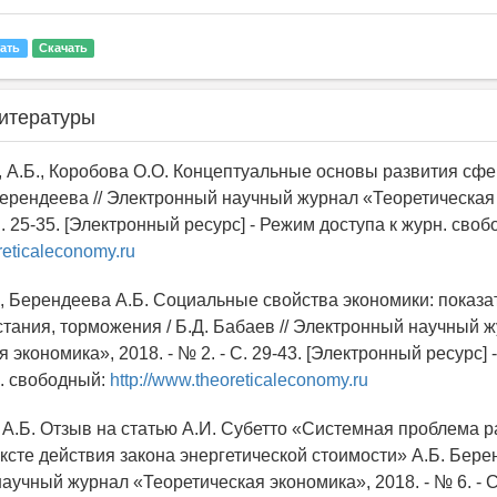
ать
Скачать
итературы
, А.Б., Коробова О.О. Концептуальные основы развития сфе
 Берендеева // Электронный научный журнал «Теоретическая
 С. 25-35. [Электронный ресурс] - Режим доступа к журн. сво
reticaleconomy.ru
., Берендеева А.Б. Социальные свойства экономики: показа
тания, торможения / Б.Д. Бабаев // Электронный научный 
 экономика», 2018. - № 2. - С. 29-43. [Электронный ресурс]
н. свободный:
http://www.theoreticaleconomy.ru
 А.Б. Отзыв на статью А.И. Субетто «Системная проблема 
ксте действия закона энергетической стоимости» А.Б. Берен
учный журнал «Теоретическая экономика», 2018. - № 6. - С