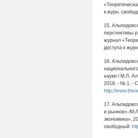
«Теоретическая
к журн. свобо
15. Альпидовс
перспективы р
журнал «Теорет
доступа к жур
16. Альпидовс
национального
науки / М.Л. 
2018. - № 1. -
http://www.theo
17. Альпидовс
и рынков» /М.
экономика», 20
свободный:
ht