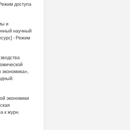
- Режим доступа
мы и
ронный научный
есурс] - Режим
изводства
номической
я экономика»,
бодный:
кой экономики
еская
а к журн.