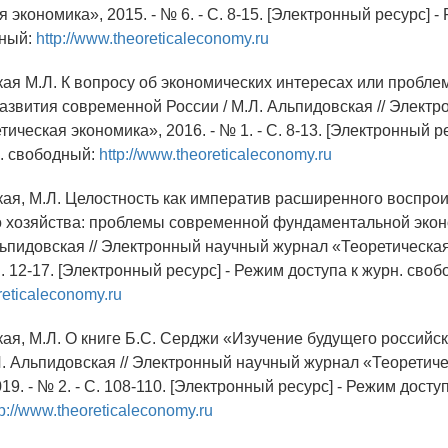
 экономика», 2015. - № 6. - С. 8-15. [Электронный ресурс] 
дный:
http://www.theoreticaleconomy.ru
кая М.Л. К вопросу об экономических интересах или пробле
азвития современной России / М.Л. Альпидовская // Элект
ическая экономика», 2016. - № 1. - С. 8-13. [Электронный р
н. свободный:
http://www.theoreticaleconomy.ru
кая, М.Л. Целостность как императив расширенного воспро
 хозяйства: проблемы современной фундаментальной эко
Альпидовская // Электронный научный журнал «Теоретическа
 С. 12-17. [Электронный ресурс] - Режим доступа к журн. сво
reticaleconomy.ru
кая, М.Л. О книге Б.С. Серджи «Изучение будущего российс
Л. Альпидовская // Электронный научный журнал «Теоретич
19. - № 2. - С. 108-110. [Электронный ресурс] - Режим доступ
tp://www.theoreticaleconomy.ru