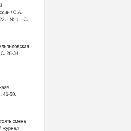
й
сии / С.А.
. - № 1. - С.
 Альпидовская
С. 28-34.
-
ая//
 46-50.
стоять смена
й журнал