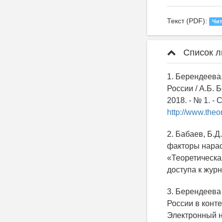
Текст (PDF):
Чит
Список л
1. Берендеева
России / А.Б.
2018. - № 1. -
http://www.theo
2. Бабаев, Б.Д
факторы нарас
«Теоретическая
доступа к жур
3. Берендеева
России в конте
Электронный на