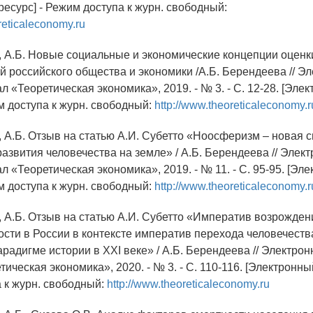
есурс] - Режим доступа к журн. свободный:
reticaleconomy.ru
, А.Б. Новые социальные и экономические концепции оценк
 российского общества и экономики /А.Б. Берендеева // Э
 «Теоретическая экономика», 2019. - № 3. - С. 12-28. [Эле
м доступа к журн. свободный:
http://www.theoreticaleconomy.r
, А.Б. Отзыв на статью А.И. Субетто «Ноосферизм – новая 
развития человечества на земле» / А.Б. Берендеева // Элек
 «Теоретическая экономика», 2019. - № 11. - С. 95-95. [Эл
м доступа к журн. свободный:
http://www.theoreticaleconomy.r
, А.Б. Отзыв на статью А.И. Субетто «Императив возрожден
ости в России в контексте императив перехода человечеств
радигме истории в ХХI веке» / А.Б. Берендеева // Электро
ическая экономика», 2020. - № 3. - С. 110-116. [Электронный
 к журн. свободный:
http://www.theoreticaleconomy.ru