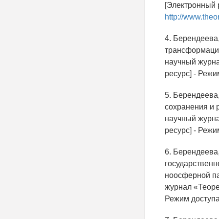
[Электронный р
http://www.theo
4. Берендеева
трансформаций
научный журнал
ресурс] - Режи
5. Берендеева
сохранения и 
научный журнал
ресурс] - Режи
6. Берендеева
государственн
ноосферной па
журнал «Теорет
Режим доступа