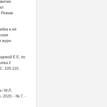
звитие
ал
 - Режим
ибка и её
еская
к журн.
одовой Е.Е. по
ева //
С. 105-110.
 / М.Л.
2020. - № 7. -