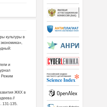
ры культуры в
 экономика»,
бодный:
тели и
журнал
 - Режим
развития ЖКХ в
деева //
. 131-135.