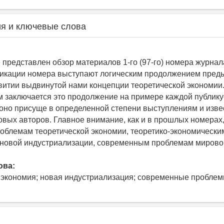
я и ключевые слова
 представлен обзор материалов 1-го (97-го) номера журнала
ликации номера выступают логическим продолжением пред
витии выдвинутой нами концепции теоретической экономии.
ем заключается это продолжение на примере каждой публик
 оно присуще в определенной степени выступлениям и изв
новых авторов. Главное внимание, как и в прошлых номерах
облемам теоретической экономии, теоретико-экономически
новой индустриализации, современным проблемам мирово
ова:
 экономия; новая индустриализация; современные пробле