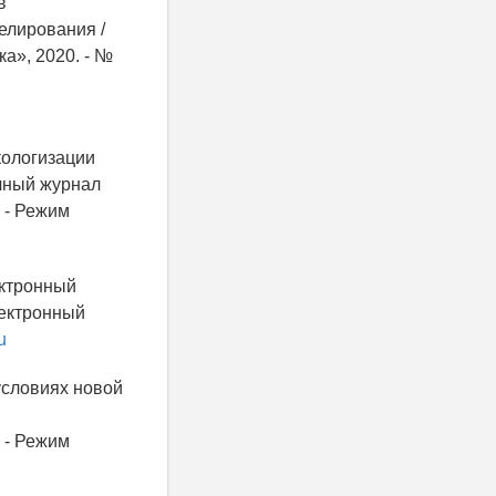
в
елирования /
а», 2020. - №
кологизации
учный журнал
] - Режим
ектронный
лектронный
u
условиях новой
] - Режим