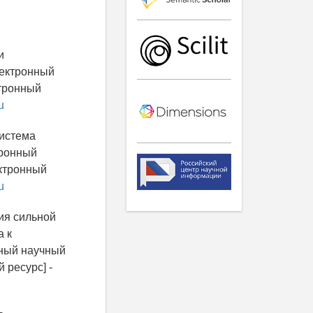
и
лектронный
ктронный
u
система
тронный
ектронный
u
ия сильной
а к
нный научный
 ресурс] -