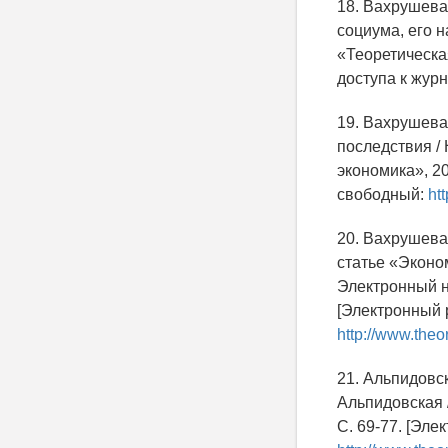
18. Вахрушева
социума, его 
«Теоретическая
доступа к жур
19. Вахрушева
последствия /
экономика», 20
свободный:
ht
20. Вахрушева,
статье «Эконо
Электронный на
[Электронный р
http://www.theo
21. Альпидовск
Альпидовская 
С. 69-77. [Эле