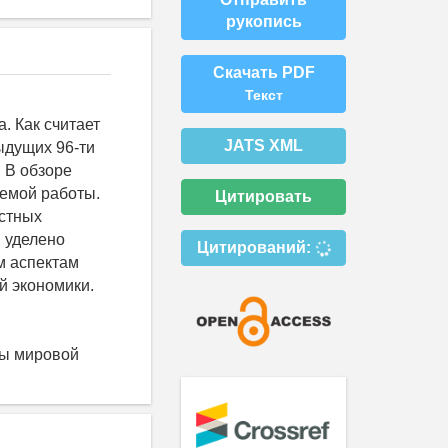
рукопись
Скачать PDF
Текст
. Как считает
JATS XML
ыдущих 96-ти
 В обзоре
уемой работы.
Цитировать
естных
, уделено
Цитирований:
м аспектам
й экономики.
мы мировой