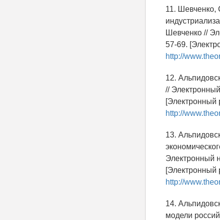
11. Шевченко,
индустриализац
Шевченко // Эл
57-69. [Электр
http://www.theo
12. Альпидовс
// Электронный
[Электронный р
http://www.theo
13. Альпидовс
экономическог
Электронный на
[Электронный р
http://www.theo
14. Альпидовск
модели россий