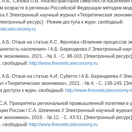
, А.Б., Сизова О.В. Анализ факторов смертности населения 
м возрасте в регионах Российской Федерации методом мод
ва // Электронный научный журнал «Теоретическая экономик
 [Электронный ресурс] - Режим доступа к журн. свободный:
reticaleconomy.ru
, А.Б. Отзыв на статью А.С. Фролова «Влияние процессов э
занятость населения» / А.Б. Берендеева // Электронный на
 экономика», 2021. - № 3. - С. 98-103. [Электронный ресурс
н. свободный:
http://www.theoreticaleconomy.ru
 А.Б. Отзыв на статью А.И. Субетто / А.Б. Берендеева // Эл
 «Теоретическая экономика», 2021. - № 4. - С. 139-145. [Э
м доступа к журн. свободный:
http://www.theoreticaleconomy.r
 С.А. Приоритеты региональной промышленной политики в 
ции России / С.А. Шевченко // Электронный научный журнал
 экономика», 2019. - № 12. - С. 43-51. [Электронный ресурс
н. свободный:
http://www.theoreticaleconomy.ru