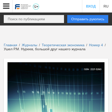
ВХОД
RU
Отправить рукопись
Главная
Журналы
Теоретическая экономика
Номер 4
/
/
/
/
Ушел Р.М. Нуреев, большой друг нашего журнала