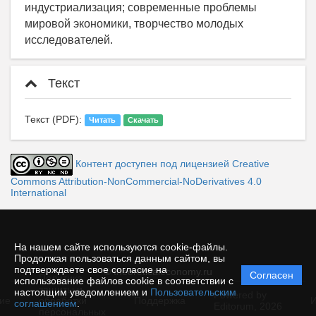
индустриализация; современные проблемы
мировой экономики, творчество молодых
исследователей.
Текст
Текст (PDF):
Читать
Скачать
Контент доступен под лицензией Creative
Commons Attribution-NonCommercial-NoDerivatives 4.0
International
На нашем сайте используются cookie-файлы.
Продолжая пользоваться данным сайтом, вы
подтверждаете свое согласие на
© theoreticaleconomy.ru
Согласен
Политика
использование файлов cookie в соответствии с
защиты и
настоящим уведомлением и
Пользовательским
Powered by
ие
обработки
Поддержка
И
соглашением
.
Editorum,
2026
персональных