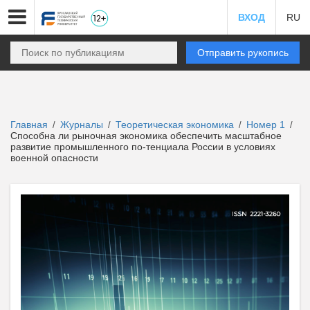
ВХОД
RU
Отправить рукопись
Главная
Журналы
Теоретическая экономика
Номер 1
/
/
/
/
Способна ли рыночная экономика обеспечить масштабное
развитие промышленного по-тенциала России в условиях
военной опасности