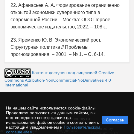
22. Афанасьев А. А. Формирование ограниченно
открытой экономики суверенного типа в
современной России. - Москва: ООО Первое
экономическое издательство, 2022. – 108 c.
23. Яременко Ю. В. Экономический рост.
Структурная политика // Проблемы
прогнозирования. – 2001. – № 1. – С. 6-14.
Контент доступен под лицензией Creative
Commons Attribution-NonCommercial-NoDerivatives 4.0
International
На нашем сайте используются cookie-файлы.
Продолжая пользоваться данным сайтом, вы
подтверждаете свое согласие на
© theoreticaleconomy.ru
Согласен
Политика
использование файлов cookie в соответствии с
защиты и
настоящим уведомлением и
Пользовательским
Powered by
ие
обработки
Поддержка
И
соглашением
.
Editorum,
2026