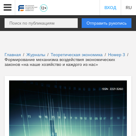
ВХОД
RU
Отправить рукопись
Главная
Журналы
Теоретическая экономика
Номер 3
/
/
/
/
Формирование механизма воздействия экономических
законов «на наше хозяйство и каждого из нас»