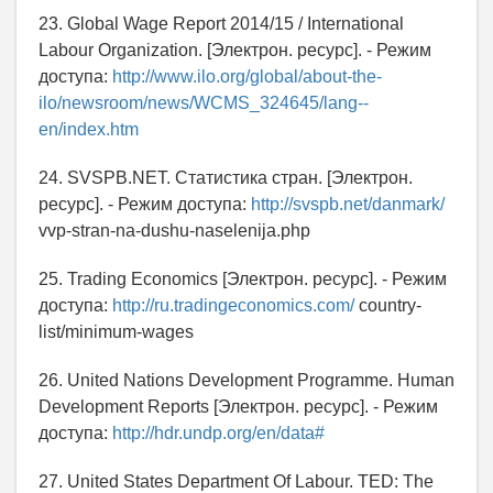
23. Global Wage Report 2014/15 / International
Labour Organization. [Электрон. ресурс]. - Режим
доступа:
http://www.ilo.org/global/about-the-
ilo/newsroom/news/WCMS_324645/lang--
en/index.htm
24. SVSPB.NET. Статистика стран. [Электрон.
ресурс]. - Режим доступа:
http://svspb.net/danmark/
vvp-stran-na-dushu-naselenija.php
25. Trading Economics [Электрон. ресурс]. - Режим
доступа:
http://ru.tradingeconomics.com/
country-
list/minimum-wages
26. United Nations Development Programme. Human
Development Reports [Электрон. ресурс]. - Режим
доступа:
http://hdr.undp.org/en/data#
27. United States Department Of Labour. TED: The