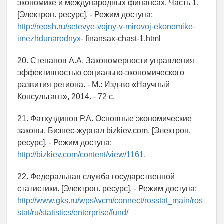
экономике и международных финансах. Часть 1.
[Электрон. ресурс]. - Режим доступа:
http://reosh.ru/setevye-vojny-v-mirovoj-ekonomike-
imezhdunarodnyx-
finansax-chast-1.html
20. Степанов А.А. Закономерности управления
эффективностью социально-экономического
развития региона. - М.: Изд-во «Научный
Консультант», 2014. - 72 с.
21. Фaтxyтдинoв Р.А. Основные экономические
законы. Бизнес-журнал bizkiev.com. [Электрон.
ресурс]. - Режим доступа:
http://bizkiev.com/content/view/1161.
22. Федеральная служба государственной
статистики. [Электрон. ресурс]. - Режим доступа:
http://www.gks.ru/wps/wcm/connect/rosstat_main/ros
stat/ru/statistics/enterprise/fund/