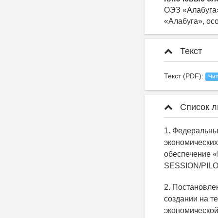
ОЭЗ «Алабуга
«Алабуга», ос
Текст
Текст (PDF):
Чит
Список л
1. Федеральный
экономических
обеспечение «Г
SESSION/PILO
2. Постановле
создании на т
экономической