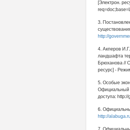
[Электрон. ресу
req=doc;base
3. Постановле
существования
http://governmen
4. Акперов И.
ландшафта тер
Брюханова // С
ресурс] - Режи
5. Особые эко
Официальный с
доступа: http:/
6. Официальны
http://alabuga.ru
7. Официальны