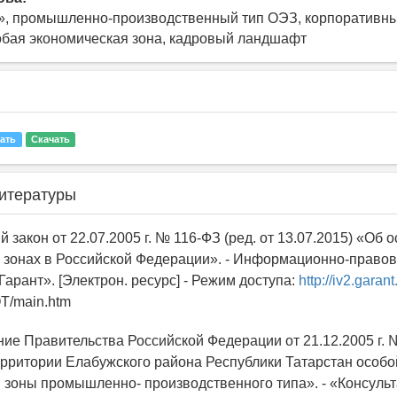
», промышленно-производственный тип ОЭЗ, корпоративны
обая экономическая зона, кадровый ландшафт
ать
Скачать
итературы
 закон от 22.07.2005 г. № 116-ФЗ (ред. от 13.07.2015) «Об 
 зонах в Российской Федерации». - Информационно-право
арант». [Электрон. ресурс] - Режим доступа:
http://iv2.garant
T/main.htm
ние Правительства Российской Федерации от 21.12.2005 г. 
ерритории Елабужского района Республики Татарстан особо
 зоны промышленно- производственного типа». - «Консульт