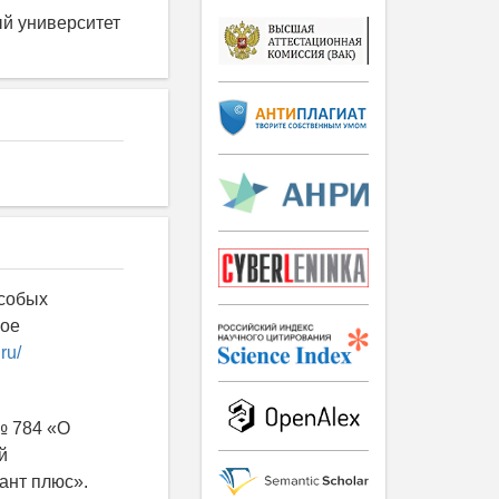
й университет
особых
вое
.ru/
№ 784 «О
й
ант плюс».