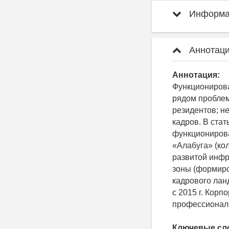
Информац
Аннотаци
Аннотация:
Функционирова
рядом проблем
резидентов; н
кадров. В ста
функциониров
«Алабуга» (ко
развитой инфр
зоны (формиро
кадрового лан
с 2015 г. Кор
профессионал
Ключевые сл