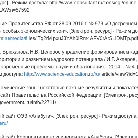
рс] - Режим доступа: http://www. consultant.ru/cons/cgi/online
=LAW;n=57592
ние Правительства РФ от 28.09.2016 г. № 978 «О досрочно
 особых экономических зон». [Электрон. ресурс] - Режим до
t.ru/media/fi
les/ Tq2rM pxuJ3YAh0lRm4AFV0rArSLlDMTp.pdf
Г., Брюханова Н.В. Целевое управление формированием ка
ритории и развитием кадрового потенциала / И.Г. Акперов, 
овременные проблемы науки и образования. - 2014. - № 4. 
м доступа:
http://www.science-education.ru/ru/
article/view?id=
номические зоны: некоторые важные результаты и показатели
айт Правительства Российской Федерации. [Электрон. ресу
/government. ru/info/22711/
й сайт ОЭЗ «Алабуга». [Электрон. ресурс] - Режим доступа:
/ru/
й сайт Корпоративного университета «Алабуга». [Электрон. 