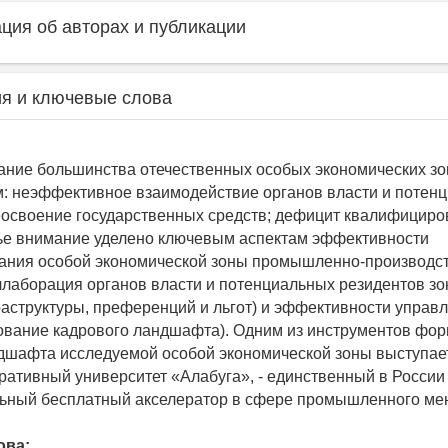
ия об авторах и публикации
я и ключевые слова
ние большинства отечественных особых экономических зон
: неэффективное взаимодействие органов власти и потен
еосвоение государственных средств; дефицит квалифицир
тье внимание уделено ключевым аспектам эффективности
ания особой экономической зоны промышленно-производст
ллаборация органов власти и потенциальных резидентов зо
аструктуры, преференций и льгот) и эффективности управ
вание кадрового ландшафта). Одним из инструментов фо
дшафта исследуемой особой экономической зоны выступа
поративный университет «Алабуга», - единственный в России
ьный бесплатный акселератор в сфере промышленного ме
ова: