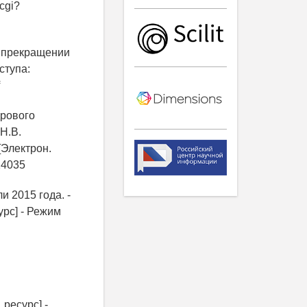
.cgi?
м прекращении
ступа:
дрового
Н.В.
[Электрон.
14035
 2015 года. -
рс] - Режим
ресурс] -