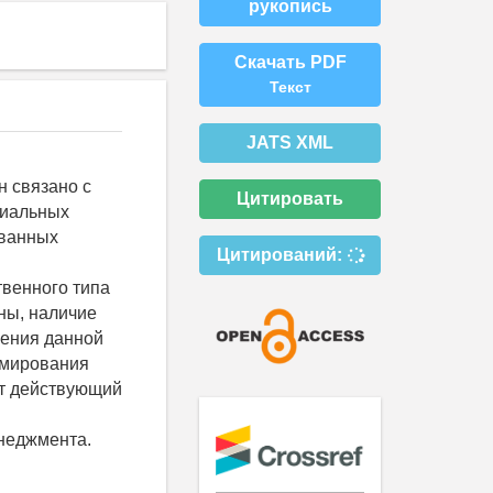
рукопись
Скачать PDF
Текст
JATS XML
 связано с
Цитировать
циальных
ованных
Цитирований:
венного типа
ны, наличие
ления данной
рмирования
ет действующий
неджмента.