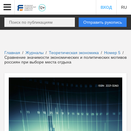
ВХОД
RU
Отправить рукопись
Главная
Журналы
Теоретическая экономика
Номер 5
/
/
/
/
Сравнение значимости экономических и политических мотивов
россиян при выборе места отдыха