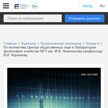
ВХОД
RU
Отправить рукопись
Главная
Журналы
Теоретическая экономика
Номер 6
/
/
/
/
От коллектива Центра общественных наук и Лаборатории
философии хозяйства МГУ им. М.В. Ломоносова профессору
В.И. Корнякову