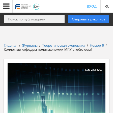
ВХОД
RU
Отправить рукопись
Главная
Журналы
Теоретическая экономика
Номер 6
/
/
/
/
Коллектив кафедры политэкономии МГУ с юбилеем!