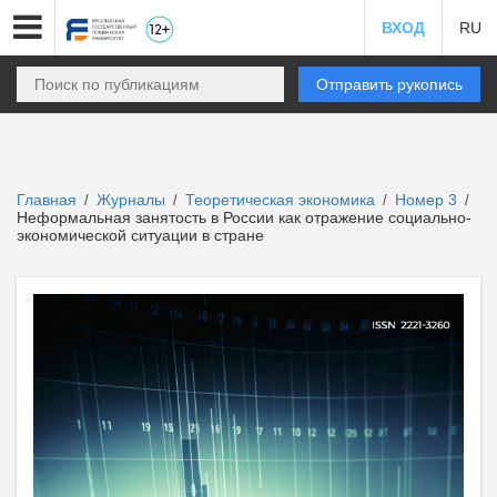
ВХОД
RU
Отправить рукопись
Главная
Журналы
Теоретическая экономика
Номер 3
/
/
/
/
Неформальная занятость в России как отражение социально-
экономической ситуации в стране