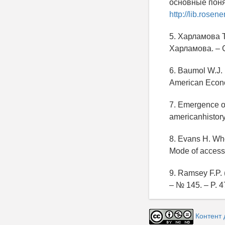
основные понят
http://lib.rosen
5. Харламова Т
Харламова. – С
6. Baumol W.J. 1
American Econo
7. Emergence of 
americanhistory
8. Evans H. Who
Mode of acces
9. Ramsey F.P. (
– № 145. – P. 4
Контент 