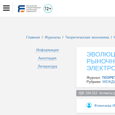
Главная
Журналы
Теоретическая экономика
/
/
/
Информация
ЭВОЛЮЦ
Аннотация
РЫНОЧН
Литература
ЭЛЕКТР
Журнал:
ТЕОРЕ
Рубрики:
МЕЖДУ
УДК 334.012  Аспекты 
Фомичева И