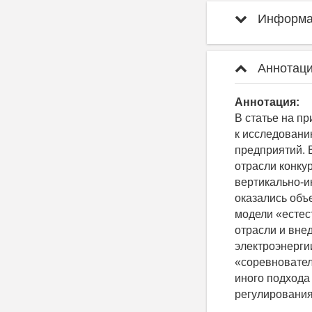
Информац
Аннотаци
Аннотация:
В статье на п
к исследован
предприятий. 
отрасли конку
вертикально-и
оказались объ
модели «естес
отрасли и вне
электроэнерги
«соревновател
иного подхода
регулирования