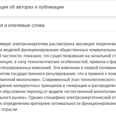
ия об авторах и публикации
я и ключевые слова
римере электроэнергетики рассмотрена эволюция теоретиче
ию моделей функционирования общественных коммунальны
В частности, показано, что существовавшая на начальной с
ренция, в силу технологических особенностей, привела к 
нтегрированных компаний. Эти компании в первой половин
ектом государственного регулирования, что и привело к по
твенной монополии». Современный этап технологического 
дрение конкурентных принципов в генерацию и распределе
и обусловили переход от модели «естественной монополии
ьного рынка». Однако специфика электроэнергетической от
 к определению критериев оптимальности функционировани
 отрасли