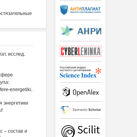
остязательные
ат. исслед.
 сфере
упа:
fere-energetiki.
я энергетики
//
с – состав и