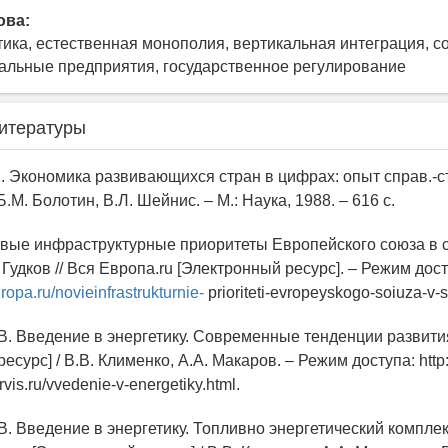
ова:
тика, естественная монополия, вертикальная интеграция, с
альные предприятия, государственное регулирование
итературы
. Экономика развивающихся стран в цифрах: опыт справ.-ст
 Б.М. Болотин, В.Л. Шейнис. – М.: Наука, 1988. – 616 с.
Новые инфраструктурные приоритеты Европейского союза в
. Гудков // Вся Европа.ru [Электронный ресурс]. – Режим дост
ropa.ru/novieinfrastrukturnie-
prioriteti-evropeyskogo-soiuza-v-s
.В. Введение в энергетику. Современные тенденции развити
есурс] / В.В. Клименко, А.А. Макаров. – Режим доступа: http:
rvis.ru/vvedenie-v-energetiky.html.
В. Введение в энергетику. Топливно энергетический комплек