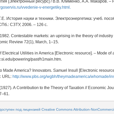
ия [Электронный ресурс] / В.В. Клименко, А.А. Макаров. – 
ergoservis.ru/vvedenie-v-energetiky.html.
.Е. История науки и техники. Электроэнергетика: учеб. пособ
Пб.: СЗТУ, 2006. – 126 с.
982. Contestable markets: an uprising in the theory of industry s
mic Review 72(1), March, 1–15.
Electrical Utilities in America [Electronic resource]. – Mode of a
.si.edu/powering/past/h1main.htm.
 Made America? Innovators. Samuel Insull [Electronic resource]
s: URL:
http://www.pbs.org/wgbh/theymadeamerica/whomade/insu
1927). A Contribution to the Theory of Taxation // Economic Jour
7–61.
доступен под лицензией Creative Commons Attribution-NonCommercia