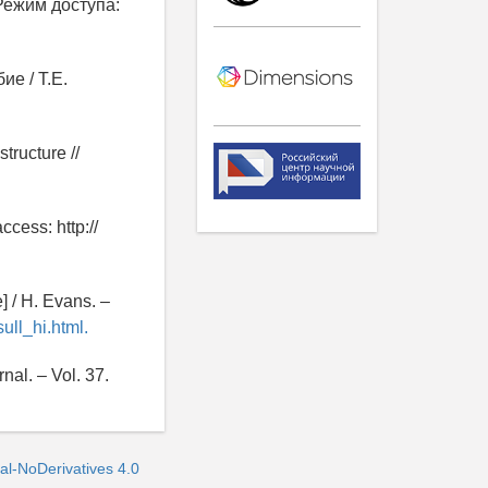
Режим доступа:
ие / Т.Е.
tructure //
ccess: http://
 / H. Evans. –
ll_hi.html.
nal. – Vol. 37.
l-NoDerivatives 4.0