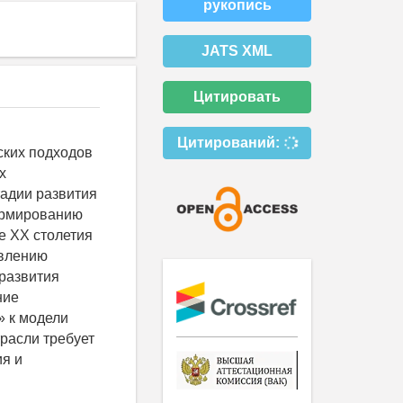
рукопись
JATS XML
Цитировать
Цитирований:
ских подходов
х
тадии развития
формированию
е ХХ столетия
явлению
развития
ние
» к модели
расли требует
я и