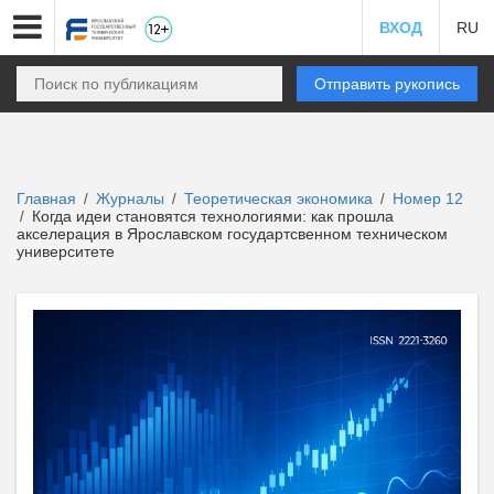
ВХОД
RU
Отправить рукопись
Главная
Журналы
Теоретическая экономика
Номер 12
/
/
/
Когда идеи становятся технологиями: как прошла
/
акселерация в Ярославском государтсвенном техническом
университете