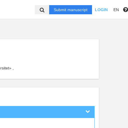
Submit manuscript
LOGIN
EN
itet» ,