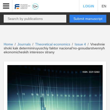
LOGIN
EN
Submit manuscript
Home
Journals
Theoretical economics
Issue 4
Vneshnie
/
/
/
/
shoki kak determiniruyuschiy faktor nacional'no-gosudarstvennyh
ekonomicheskih interesov strany