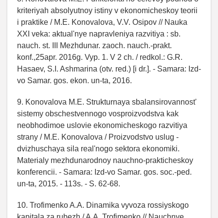
kriteriyah absolyutnoy istiny v ekonomicheskoy teorii
i praktike / M.E. Konovalova, V.V. Osipov // Nauka
XXI veka: aktual'nye napravleniya razvitiya : sb.
nauch. st. III Mezhdunar. zaoch. nauch.-prakt.
konf.,25apr. 2016g. Vyp. 1. V 2 ch. / redkol.: G.R.
Hasaev, S.I. Ashmarina (otv. red.) [i dr.]. - Samara: Izd-
vo Samar. gos. ekon. un-ta, 2016.
9. Konovalova M.E. Strukturnaya sbalansirovannost'
sistemy obschestvennogo vosproizvodstva kak
neobhodimoe uslovie ekonomicheskogo razvitiya
strany / M.E. Konovalova / Proizvodstvo uslug -
dvizhuschaya sila real'nogo sektora ekonomiki.
Materialy mezhdunarodnoy nauchno-prakticheskoy
konferencii. - Samara: Izd-vo Samar. gos. soc.-ped.
un-ta, 2015. - 113s. - S. 62-68.
10. Trofimenko A.A. Dinamika vyvoza rossiyskogo
kapitala za rubezh / A.A. Trofimenko // Nauchnye