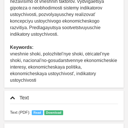
nezavisimo ot vneshnih faktorov. Vydvigaetsya
gipoteza o neobhodimosti sistemy indikatorov
ustoychivosti, pozvolyayuschey realizovat'
koncepciyu ustoychivogo ekonomicheskogo
razvitiya. Predlagayutsya sootvetstvuyuschie
indikatory ustoychivosti.
Keywords:
vneshnie shoki, polozhitel'nye shoki, otricatel'nye
shoki, nacional'no-gosudarstvennye ekonomicheskie
interesy, ekonomicheskaya politika,
ekonomicheskaya ustoychivost', indikatory
ustoychivosti
Text
Text (PDF):
Read
Download