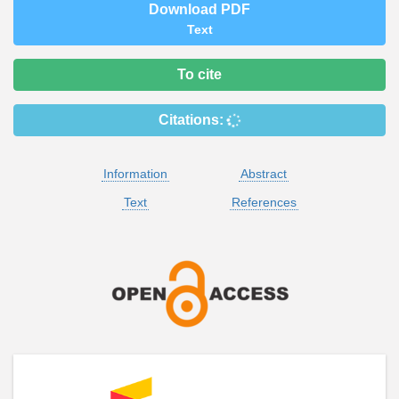
Download PDF
Text
To cite
Citations:
Information
Abstract
Text
References