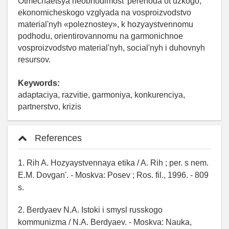
Otmechaetsya neobhodimost' perehoda ot uzkogo,
ekonomicheskogo vzglyada na vosproizvodstvo
material'nyh «poleznostey», k hozyaystvennomu
podhodu, orientirovannomu na garmonichnoe
vosproizvodstvo material'nyh, social'nyh i duhovnyh
resursov.
Keywords:
adaptaciya, razvitie, garmoniya, konkurenciya,
partnerstvo, krizis
References
1. Rih A. Hozyaystvennaya etika / A. Rih ; per. s nem.
E.M. Dovgan'. - Moskva: Posev ; Ros. fil., 1996. - 809
s.
2. Berdyaev N.A. Istoki i smysl russkogo
kommunizma / N.A. Berdyaev. - Moskva: Nauka,