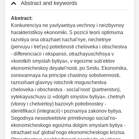
Abstract and keywords
Abstract:
Konkurenciya ne yavlyaetsya vechnoy i neizbyvnoy
harakteristikoy ekonomiki. S pozicii teorii optimuma
razvitiya ona otrazhaet nachal'nye, nechetnye
(pervuyu i tret'yu) potrebnosti cheloveka i obschestva
- differenciacii i ekspansii, otrazhayuschihsya v
«korotkih smyslah bytiya», v egoizme sub'ektov
ekonomicheskoy deyatel'nosti, po Smitu. Ekonomika,
osnovannaya na principe chastnoy sobstvennosti,
razrushaet glavnyy istochnik moguschestva
cheloveka i obschestva - social'nost' (partnerstvo),
vytekayuschuyu iz «dolgih smyslov bytiya», chetnyh
(vtoroy i chetvertoy) bazovyh potrebnostey -
identifikacii (integracii) i poznaniya zakonov bytiya.
Segodnya nesootvetstvie primitivnogo social'no-
ekonomicheskogo egoizma dolgim smyslam bytiya -
otrazhaet sut' global'nogo ekonomicheskogo krizisa.