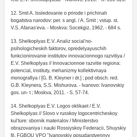
12. Smit A. Issledovanie o prirode i prichinah
bogatstva narodov: per. s angl. / A. Smit ; vstup. st.
V.S. Afanas'eva. - Moskva: Socekgiz, 1962. - 684 s.
13. Shelkoplyas E.V. Analiz social'no-
psihologicheskih faktorov, opredelyayuschih
funkcionirovanie institutov innovacionnogo razvitiya /
E.V. Shelkoplyas // Innovacionnoe razvitie regiona:
potencial, instituty, mehanizmy kollektivnaya
monografiya / [G. B. Kleyner i dr.] ; pod obsch. red.
G.B. Kleynera, S.S. Mishurova. - Ivanovo: Ivanovskiy
gos. un- t ; Moskva, 2011. - S. 57-74.
14. Shelkoplyas E.V. Logos oklikaet / E.V.
Shelkoplyas // Slovo v russkoy logocentricheskoy
kul'ture: sbornik materialov / Ministerstvo
obrazovaniya i nauki Rossiyskoy Federacii, Shuyskiy
fil. FGBOU VPO "Ivanovskiy gosudarstvennyy