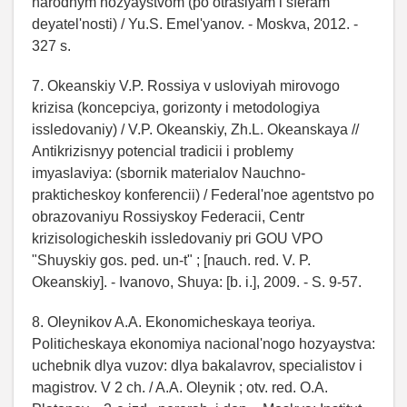
narodnym hozyaystvom (po otraslyam i sferam
deyatel'nosti) / Yu.S. Emel'yanov. - Moskva, 2012. -
327 s.
7. Okeanskiy V.P. Rossiya v usloviyah mirovogo
krizisa (koncepciya, gorizonty i metodologiya
issledovaniy) / V.P. Okeanskiy, Zh.L. Okeanskaya //
Antikrizisnyy potencial tradicii i problemy
imyaslaviya: (sbornik materialov Nauchno-
prakticheskoy konferencii) / Federal'noe agentstvo po
obrazovaniyu Rossiyskoy Federacii, Centr
krizisologicheskih issledovaniy pri GOU VPO
"Shuyskiy gos. ped. un-t" ; [nauch. red. V. P.
Okeanskiy]. - Ivanovo, Shuya: [b. i.], 2009. - S. 9-57.
8. Oleynikov A.A. Ekonomicheskaya teoriya.
Politicheskaya ekonomiya nacional'nogo hozyaystva:
uchebnik dlya vuzov: dlya bakalavrov, specialistov i
magistrov. V 2 ch. / A.A. Oleynik ; otv. red. O.A.