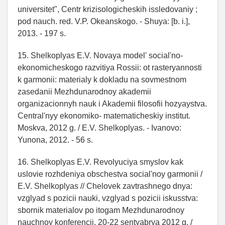
universitet", Centr krizisologicheskih issledovaniy ;
pod nauch. red. V.P. Okeanskogo. - Shuya: [b. i.],
2013. - 197 s.
15. Shelkoplyas E.V. Novaya model' social'no-
ekonomicheskogo razvitiya Rossii: ot rasteryannosti
k garmonii: materialy k dokladu na sovmestnom
zasedanii Mezhdunarodnoy akademii
organizacionnyh nauk i Akademii filosofii hozyaystva.
Central'nyy ekonomiko- matematicheskiy institut.
Moskva, 2012 g. / E.V. Shelkoplyas. - Ivanovo:
Yunona, 2012. - 56 s.
16. Shelkoplyas E.V. Revolyuciya smyslov kak
uslovie rozhdeniya obschestva social'noy garmonii /
E.V. Shelkoplyas // Chelovek zavtrashnego dnya:
vzglyad s pozicii nauki, vzglyad s pozicii iskusstva:
sbornik materialov po itogam Mezhdunarodnoy
nauchnoy konferencii, 20-22 sentyabrya 2012 g. /