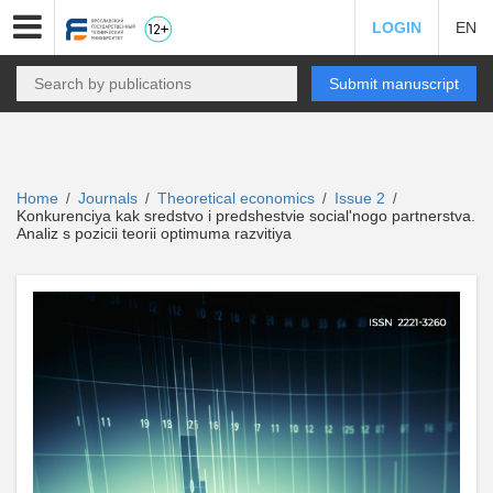
LOGIN
EN
Submit manuscript
Home
Journals
Theoretical economics
Issue 2
/
/
/
/
Konkurenciya kak sredstvo i predshestvie social'nogo partnerstva.
Analiz s pozicii teorii optimuma razvitiya