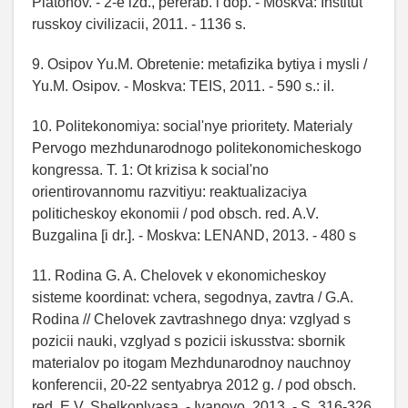
Platonov. - 2-e izd., pererab. i dop. - Moskva: Institut
russkoy civilizacii, 2011. - 1136 s.
9. Osipov Yu.M. Obretenie: metafizika bytiya i mysli /
Yu.M. Osipov. - Moskva: TEIS, 2011. - 590 s.: il.
10. Politekonomiya: social'nye prioritety. Materialy
Pervogo mezhdunarodnogo politekonomicheskogo
kongressa. T. 1: Ot krizisa k social'no
orientirovannomu razvitiyu: reaktualizaciya
politicheskoy ekonomii / pod obsch. red. A.V.
Buzgalina [i dr.]. - Moskva: LENAND, 2013. - 480 s
11. Rodina G. A. Chelovek v ekonomicheskoy
sisteme koordinat: vchera, segodnya, zavtra / G.A.
Rodina // Chelovek zavtrashnego dnya: vzglyad s
pozicii nauki, vzglyad s pozicii iskusstva: sbornik
materialov po itogam Mezhdunarodnoy nauchnoy
konferencii, 20-22 sentyabrya 2012 g. / pod obsch.
red. E.V. Shelkoplyasa. - Ivanovo, 2013. - S. 316-326.