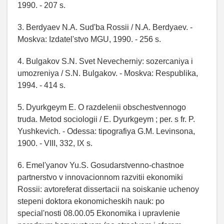
1990. - 207 s.
3. Berdyaev N.A. Sud'ba Rossii / N.A. Berdyaev. -
Moskva: Izdatel'stvo MGU, 1990. - 256 s.
4. Bulgakov S.N. Svet Nevecherniy: sozercaniya i
umozreniya / S.N. Bulgakov. - Moskva: Respublika,
1994. - 414 s.
5. Dyurkgeym E. O razdelenii obschestvennogo
truda. Metod sociologii / E. Dyurkgeym ; per. s fr. P.
Yushkevich. - Odessa: tipografiya G.M. Levinsona,
1900. - VIII, 332, IX s.
6. Emel'yanov Yu.S. Gosudarstvenno-chastnoe
partnerstvo v innovacionnom razvitii ekonomiki
Rossii: avtoreferat dissertacii na soiskanie uchenoy
stepeni doktora ekonomicheskih nauk: po
special'nosti 08.00.05 Ekonomika i upravlenie