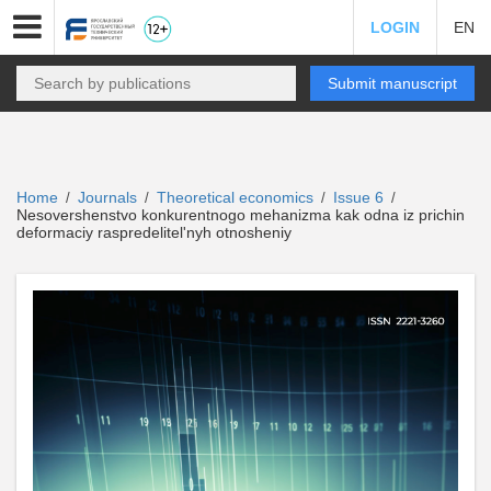
LOGIN
EN
Submit manuscript
Home
Journals
Theoretical economics
Issue 6
/
/
/
/
Nesovershenstvo konkurentnogo mehanizma kak odna iz prichin
deformaciy raspredelitel'nyh otnosheniy