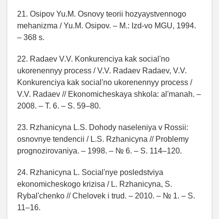
21. Osipov Yu.M. Osnovy teorii hozyaystvennogo
mehanizma / Yu.M. Osipov. – M.: Izd-vo MGU, 1994.
– 368 s.
22. Radaev V.V. Konkurenciya kak social'no
ukorenennyy process / V.V. Radaev Radaev, V.V.
Konkurenciya kak social'no ukorenennyy process /
V.V. Radaev // Ekonomicheskaya shkola: al'manah. –
2008. – T. 6. – S. 59–80.
23. Rzhanicyna L.S. Dohody naseleniya v Rossii:
osnovnye tendencii / L.S. Rzhanicyna // Problemy
prognozirovaniya. – 1998. – № 6. – S. 114–120.
24. Rzhanicyna L. Social'nye posledstviya
ekonomicheskogo krizisa / L. Rzhanicyna, S.
Rybal'chenko // Chelovek i trud. – 2010. – № 1. – S.
11–16.