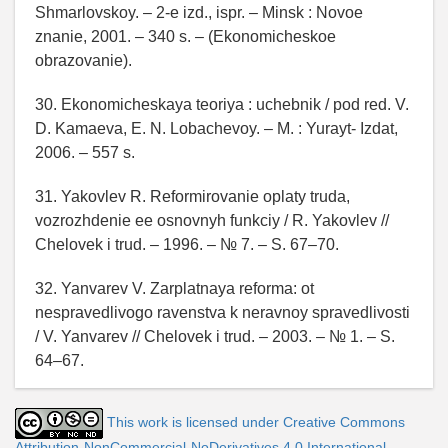
Shmarlovskoy. – 2-e izd., ispr. – Minsk : Novoe
znanie, 2001. – 340 s. – (Ekonomicheskoe
obrazovanie).
30. Ekonomicheskaya teoriya : uchebnik / pod red. V.
D. Kamaeva, E. N. Lobachevoy. – M. : Yurayt- Izdat,
2006. – 557 s.
31. Yakovlev R. Reformirovanie oplaty truda,
vozrozhdenie ee osnovnyh funkciy / R. Yakovlev //
Chelovek i trud. – 1996. – № 7. – S. 67–70.
32. Yanvarev V. Zarplatnaya reforma: ot
nespravedlivogo ravenstva k neravnoy spravedlivosti
/ V. Yanvarev // Chelovek i trud. – 2003. – № 1. – S.
64–67.
This work is licensed under Creative Commons
Attribution-NonCommercial-NoDerivatives 4.0 International