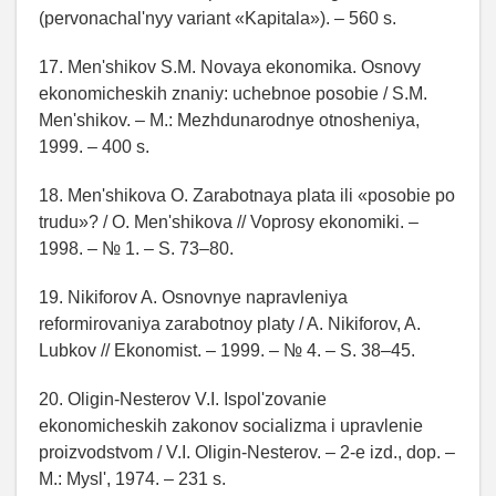
(pervonachal'nyy variant «Kapitala»). – 560 s.
17. Men'shikov S.M. Novaya ekonomika. Osnovy
ekonomicheskih znaniy: uchebnoe posobie / S.M.
Men'shikov. – M.: Mezhdunarodnye otnosheniya,
1999. – 400 s.
18. Men'shikova O. Zarabotnaya plata ili «posobie po
trudu»? / O. Men'shikova // Voprosy ekonomiki. –
1998. – № 1. – S. 73–80.
19. Nikiforov A. Osnovnye napravleniya
reformirovaniya zarabotnoy platy / A. Nikiforov, A.
Lubkov // Ekonomist. – 1999. – № 4. – S. 38–45.
20. Oligin-Nesterov V.I. Ispol'zovanie
ekonomicheskih zakonov socializma i upravlenie
proizvodstvom / V.I. Oligin-Nesterov. – 2-e izd., dop. –
M.: Mysl', 1974. – 231 s.