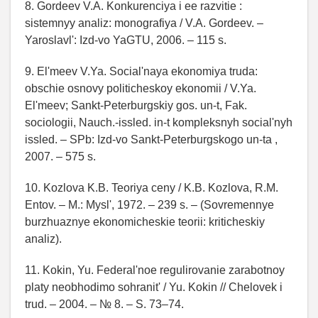
8. Gordeev V.A. Konkurenciya i ee razvitie :
sistemnyy analiz: monografiya / V.A. Gordeev. –
Yaroslavl': Izd-vo YaGTU, 2006. – 115 s.
9. El'meev V.Ya. Social'naya ekonomiya truda:
obschie osnovy politicheskoy ekonomii / V.Ya.
El'meev; Sankt-Peterburgskiy gos. un-t, Fak.
sociologii, Nauch.-issled. in-t kompleksnyh social'nyh
issled. – SPb: Izd-vo Sankt-Peterburgskogo un-ta ,
2007. – 575 s.
10. Kozlova K.B. Teoriya ceny / K.B. Kozlova, R.M.
Entov. – M.: Mysl', 1972. – 239 s. – (Sovremennye
burzhuaznye ekonomicheskie teorii: kriticheskiy
analiz).
11. Kokin, Yu. Federal'noe regulirovanie zarabotnoy
platy neobhodimo sohranit' / Yu. Kokin // Chelovek i
trud. – 2004. – № 8. – S. 73–74.