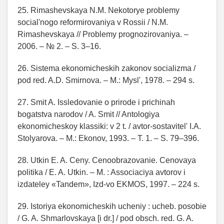
25. Rimashevskaya N.M. Nekotorye problemy
social'nogo reformirovaniya v Rossii / N.M.
Rimashevskaya // Problemy prognozirovaniya. –
2006. – № 2. – S. 3–16.
26. Sistema ekonomicheskih zakonov socializma /
pod red. A.D. Smirnova. – M.: Mysl', 1978. – 294 s.
27. Smit A. Issledovanie o prirode i prichinah
bogatstva narodov / A. Smit // Antologiya
ekonomicheskoy klassiki: v 2 t. / avtor-sostavitel' I.A.
Stolyarova. – M.: Ekonov, 1993. – T. 1. – S. 79–396.
28. Utkin E. A. Ceny. Cenoobrazovanie. Cenovaya
politika / E. A. Utkin. – M. : Associaciya avtorov i
izdateley «Tandem», Izd-vo EKMOS, 1997. – 224 s.
29. Istoriya ekonomicheskih ucheniy : ucheb. posobie
/ G. A. Shmarlovskaya [i dr.] / pod obsch. red. G. A.