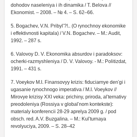
dohodov naseleniya i ih dinamika / T. Belova //
Ekonomist. – 2008. – № 4. – S. 62–66.
5. Bogachev, V.N. Pribyl'?!.. (O rynochnoy ekonomike
i effektivnosti kapitala) / V.N. Bogachev. – M.: Audit,
1992. – 287 s.
6. Valovoy D. V. Ekonomika absurdov i paradoksov:
ocherki-razmyshleniya / D. V. Valovoy. ‑ M.: Politizdat,
1991. – 431 s.
7. Voeykov M.I. Finansovyy krizis: fiduciarnye den'gi i
ugasanie rynochnogo imperativa / M.I. Voeykov //
Mirovye krizisy XXI veka: prichiny, priroda, al'ternativy
preodoleniya (Rossiya v global'nom kontekste):
materialy konferencii 28-29 aprelya 2009 g. / pod
obsch. red. A.V. Buzgalina. – M.: Kul'turnaya
revolyuciya, 2009. – S. 28–42