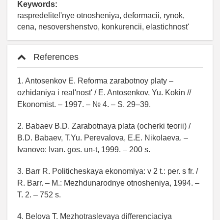
Keywords:
raspredelitel'nye otnosheniya, deformacii, rynok,
cena, nesovershenstvo, konkurencii, elastichnost'
References
1. Antosenkov E. Reforma zarabotnoy platy –
ozhidaniya i real'nost' / E. Antosenkov, Yu. Kokin //
Ekonomist. – 1997. – № 4. – S. 29–39.
2. Babaev B.D. Zarabotnaya plata (ocherki teorii) /
B.D. Babaev, T.Yu. Perevalova, E.E. Nikolaeva. –
Ivanovo: Ivan. gos. un-t, 1999. – 200 s.
3. Barr R. Politicheskaya ekonomiya: v 2 t.: per. s fr. /
R. Barr. – M.: Mezhdunarodnye otnosheniya, 1994. –
T. 2. – 752 s.
4. Belova T. Mezhotraslevaya differenciaciya