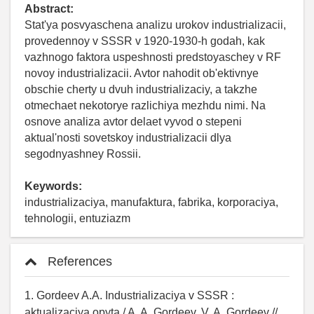
Abstract:
Stat'ya posvyaschena analizu urokov industrializacii,
provedennoy v SSSR v 1920-1930-h godah, kak
vazhnogo faktora uspeshnosti predstoyaschey v RF
novoy industrializacii. Avtor nahodit ob'ektivnye
obschie cherty u dvuh industrializaciy, a takzhe
otmechaet nekotorye razlichiya mezhdu nimi. Na
osnove analiza avtor delaet vyvod o stepeni
aktual'nosti sovetskoy industrializacii dlya
segodnyashney Rossii.
Keywords:
industrializaciya, manufaktura, fabrika, korporaciya,
tehnologii, entuziazm
References
1. Gordeev A.A. Industrializaciya v SSSR :
aktualizaciya opyta / A. A. Gordeev, V. A. Gordeev //