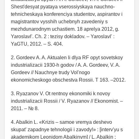
Shest'desyat pyataya vserossiyskaya nauchno-
tehnicheskaya konferenciya studentov, aspirantov i
magistrantov vysshih uchebnyh zavedeniy s
mezhdunarodnym uchastiem. 18 aprelya 2012, g.
Yaroslavl'. Ch. 2 : tezisy dokladov. – Yaroslavl' :
YaGTU, 2012. – S. 404.
2. Gordeev A. A. Aktualen li dlya RF opyt sovetskoy
industrializacii 1930-h godov / A. A. Gordeev, V. A.
Gordeev // Nauchnye trudy Vol'nogo
ekonomicheskogo obschestva Rossii. T 163. –2012.
3. Ryazanov V. Ot rentnoy ekonomiki k novoy
industrializacii Rossii / V. Ryazanov // Ekonomist. –
2011. – № 8.
4. Abalkin L. «Krizis – samoe vremya deshevo
skupat' zapadnye tehnologii i zavody!» : [interv'yu s
akademikom Leonidom Abalkinym] / L. Abalkin ;