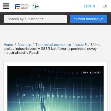
LOGIN
EN
Submit manuscript
Home
Journals
Theoretical economics
Issue 5
Uchet
/
/
/
/
urokov industrializacii v SSSR kak faktor uspeshnosti novoy
industrializacii v Rossii