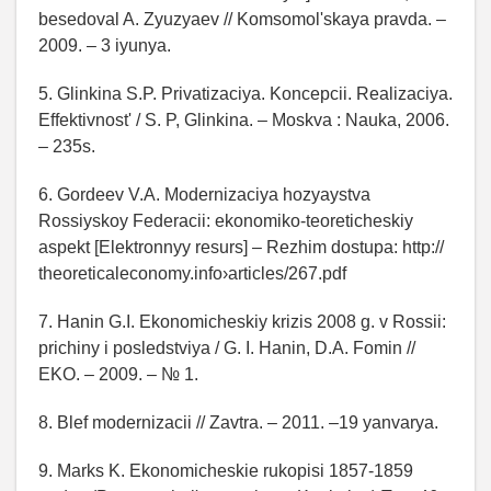
besedoval A. Zyuzyaev // Komsomol'skaya pravda. –
2009. – 3 iyunya.
5. Glinkina S.P. Privatizaciya. Koncepcii. Realizaciya.
Effektivnost' / S. P, Glinkina. – Moskva : Nauka, 2006.
– 235s.
6. Gordeev V.A. Modernizaciya hozyaystva
Rossiyskoy Federacii: ekonomiko-teoreticheskiy
aspekt [Elektronnyy resurs] – Rezhim dostupa: http://
theoreticaleconomy.info›articles/267.pdf
7. Hanin G.I. Ekonomicheskiy krizis 2008 g. v Rossii:
prichiny i posledstviya / G. I. Hanin, D.A. Fomin //
EKO. – 2009. – № 1.
8. Blef modernizacii // Zavtra. – 2011. –19 yanvarya.
9. Marks K. Ekonomicheskie rukopisi 1857-1859