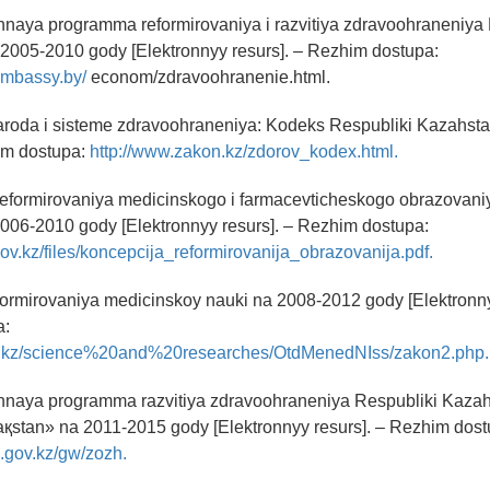
nnaya programma reformirovaniya i razvitiya zdravoohraneniya 
 2005-2010 gody [Elektronnyy resurs]. – Rezhim dostupa:
embassy.by/
econom/zdravoohranenie.html.
naroda i sisteme zdravoohraneniya: Kodeks Respubliki Kazahsta
him dostupa:
http://www.zakon.kz/zdorov_kodex.html.
reformirovaniya medicinskogo i farmacevticheskogo obrazovani
006-2010 gody [Elektronnyy resurs]. – Rezhim dostupa:
ov.kz/files/koncepcija_reformirovanija_obrazovanija.pdf.
formirovaniya medicinskoy nauki na 2008-2012 gody [Elektronny
a:
u.kz/science%20and%20researches/OtdMenedNIss/zakon2.php.
nnaya programma razvitiya zdravoohraneniya Respubliki Kaza
aқstan» na 2011-2015 gody [Elektronnyy resurs]. – Rezhim dost
ik.gov.kz/gw/zozh.