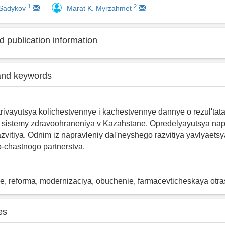
1
2
 Sadykov
Marat K. Myrzahmet
 publication information
and keywords
trivayutsya kolichestvennye i kachestvennye dannye o rezul'tat
a sistemy zdravoohraneniya v Kazahstane. Opredelyayutsya nap
zvitiya. Odnim iz napravleniy dal'neyshego razvitiya yavlyaetsy
-chastnogo partnerstva.
, reforma, modernizaciya, obuchenie, farmacevticheskaya otras
es