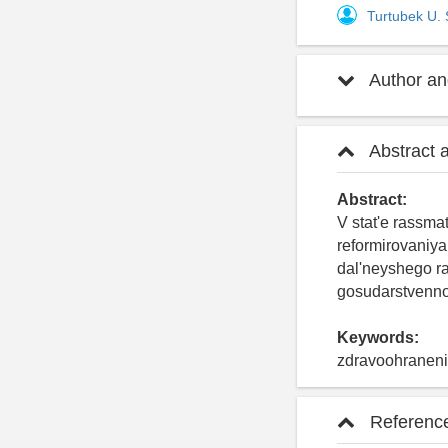
Turtubek U.
Author and
Abstract 
Abstract:
V stat'e rassma
reformirovaniy
dal'neyshego ra
gosudarstvenno
Keywords:
zdravoohranenie
Referenc