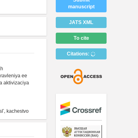
manuscript
JATS XML
To cite
Citations:
ah
ravleniya ee
a aktivizaciya
l', kachestvo