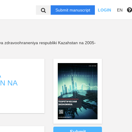
Submit manuscript
LOGIN
EN
iya zdravoohraneniya respubliki Kazahstan na 2005-
A
N NA
Submit