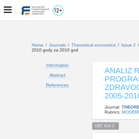
Home
Journals
Theoretical economics
Issue 2
/
/
/
/
2010 gody za 2010 god
Information
ANALIZ 
Abstract
PROGRAM
References
ZDRAVOO
2005-20
Journal:
THEORE
Rubrics:
MODERN
UDC 614.2  