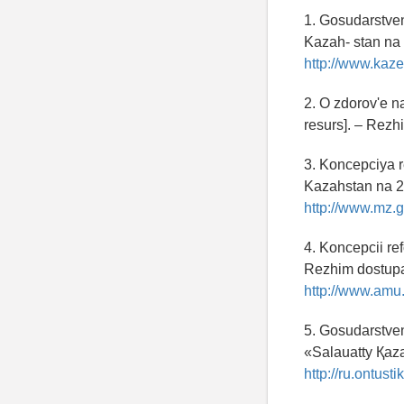
1. Gosudarstve
Kazah- stan na
http://www.kaz
2. O zdorov'e 
resurs]. – Rez
3. Koncepciya 
Kazahstan na 2
http://www.mz.g
4. Koncepcii re
Rezhim dostup
http://www.am
5. Gosudarstve
«Salauatty Қaz
http://ru.ontust