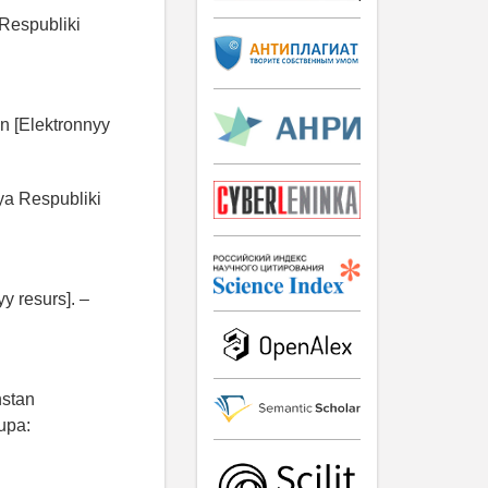
Respubliki
n [Elektronnyy
ya Respubliki
y resurs]. –
hstan
upa: