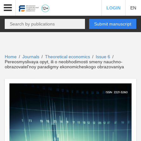
LOGIN
EN
Submit manuscript
Home
Journals
Theoretical economics
Issue 6
/
/
/
/
Pereosmyslivaya opyt, ili o neobhodimosti smeny nauchno-
obrazovatel'noy paradigmy ekonomicheskogo obrazovaniya