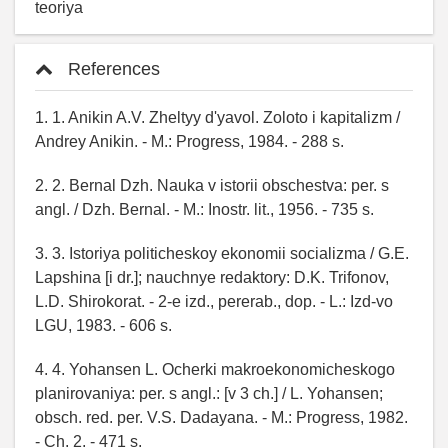
teoriya
References
1. 1. Anikin A.V. Zheltyy d'yavol. Zoloto i kapitalizm /
Andrey Anikin. - M.: Progress, 1984. - 288 s.
2. 2. Bernal Dzh. Nauka v istorii obschestva: per. s
angl. / Dzh. Bernal. - M.: Inostr. lit., 1956. - 735 s.
3. 3. Istoriya politicheskoy ekonomii socializma / G.E.
Lapshina [i dr.]; nauchnye redaktory: D.K. Trifonov,
L.D. Shirokorat. - 2-e izd., pererab., dop. - L.: Izd-vo
LGU, 1983. - 606 s.
4. 4. Yohansen L. Ocherki makroekonomicheskogo
planirovaniya: per. s angl.: [v 3 ch.] / L. Yohansen;
obsch. red. per. V.S. Dadayana. - M.: Progress, 1982.
- Ch. 2. - 471 s.