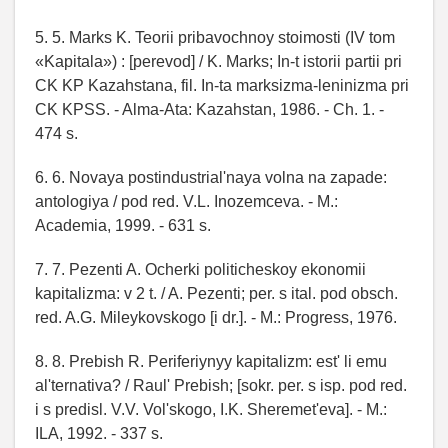
5. 5. Marks K. Teorii pribavochnoy stoimosti (IV tom
«Kapitala») : [perevod] / K. Marks; In-t istorii partii pri
CK KP Kazahstana, fil. In-ta marksizma-leninizma pri
CK KPSS. - Alma-Ata: Kazahstan, 1986. - Ch. 1. -
474 s.
6. 6. Novaya postindustrial'naya volna na zapade:
antologiya / pod red. V.L. Inozemceva. - M.:
Academia, 1999. - 631 s.
7. 7. Pezenti A. Ocherki politicheskoy ekonomii
kapitalizma: v 2 t. / A. Pezenti; per. s ital. pod obsch.
red. A.G. Mileykovskogo [i dr.]. - M.: Progress, 1976.
8. 8. Prebish R. Periferiynyy kapitalizm: est' li emu
al'ternativa? / Raul' Prebish; [sokr. per. s isp. pod red.
i s predisl. V.V. Vol'skogo, I.K. Sheremet'eva]. - M.:
ILA, 1992. - 337 s.