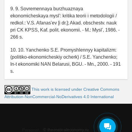
9. 9. Sovremennaya burzhuaznaya
ekonomicheskaya mysl': kritika teorii i metodologii /
redkol.: V.S. Afanas'ev [i dr.]; Akad. obschestv. nauk
pri CK KPSS, Kaf. polit. ekonomii. - M.: Mysl', 1986. -
266 s.
10. 10. Yanchenko S.E. Promyshlennyy kapitalizm:
(politiko-ekonomicheskiy ocherk) / S.E. Yanchenko;
In-t ekonomiki NAN Belarusi, BGU. - Mn., 2000. - 191
s.
This work is licensed under Creative Commons
Attribution-NonCommercial-NoDerivatives 4.0 International
© theoreticaleconomy.ru
Personal