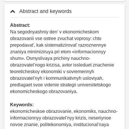
Abstract and keywords
Abstract:
Na segodnyashniy den' v ekonomicheskom
obrazovanii vse ostree zvuchat voprosy: chto
prepodavat', kak sistematizirovat' razroznennye
znaniya minimiziruya pri etom «informacionnyy
shum». Osmyslivaya prichiny nauchno-
obrazovatel'nogo krizisa, avtor issleduet znachenie
teoreticheskoy ekonomiki v sovremennyh
obrazovatel'nyh i kommunikativnyh usloviyah,
predlagaet svoe videnie strategii universitetskogo
ekonomicheskogo obrazovaniya.
Keywords:
ekonomicheskoe obrazovanie, ekonomiks, nauchno-
informacionnyy obrazovatel'nyy krizis, neseriynoe
novoe znanie, politekonomiya, institucional'naya