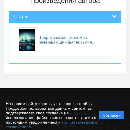
Произведения автора
Статьи
Теоретическая экономия:
завершающий шаг восьмил...
На нашем сайте используются cookie-файлы.
Продолжая пользоваться данным сайтом, вы
подтверждаете свое согласие на
© theoreticaleconomy.ru
Согласен
Политика
использование файлов cookie в соответствии с
защиты и
настоящим уведомлением и
Пользовательским
Powered by
ие
обработки
Поддержка
И
соглашением
.
Editorum,
2026