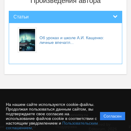
Произведения автора
Статьи
Об уроках и школе А.И. Кащенко:
личные впечатл...
На нашем сайте используются cookie-файлы.
Продолжая пользоваться данным сайтом, вы
подтверждаете свое согласие на
© theoreticaleconomy.ru
Согласен
Политика
использование файлов cookie в соответствии с
защиты и
настоящим уведомлением и
Пользовательским
Powered by
ие
обработки
Поддержка
И
соглашением
.
Editorum,
2026