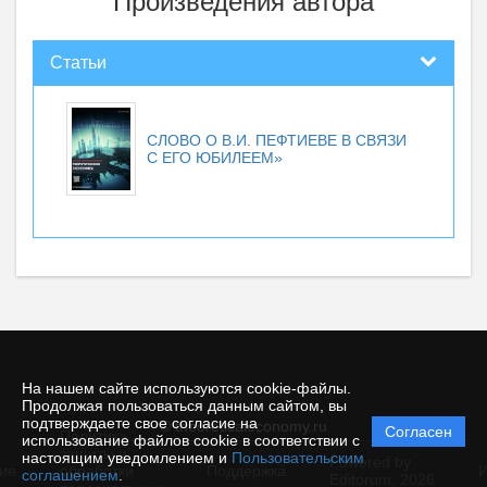
Произведения автора
Статьи
СЛОВО О В.И. ПЕФТИЕВЕ В СВЯЗИ
С ЕГО ЮБИЛЕЕМ»
На нашем сайте используются cookie-файлы.
Продолжая пользоваться данным сайтом, вы
подтверждаете свое согласие на
© theoreticaleconomy.ru
Согласен
Политика
использование файлов cookie в соответствии с
защиты и
настоящим уведомлением и
Пользовательским
Powered by
ие
обработки
Поддержка
И
соглашением
.
Editorum,
2026